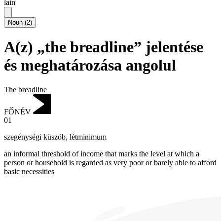
lain
Noun
(
2
)
A(z) „the breadline” jelentése
és meghatározása angolul
The breadline
FŐNÉV
01
szegénységi küszöb
,
létminimum
an informal threshold of income that marks the level at which a
person or household is regarded as very poor or barely able to afford
basic necessities