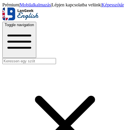
Prémium
|
Mobilalkalmazás
|
Lépjen kapcsolatba velünk
|
Képesszótár
Toggle navigation