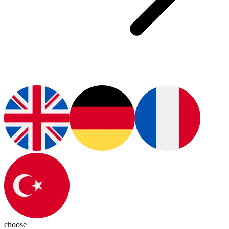
choose