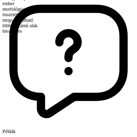
ember
morfológiai összetétel
összetett
megszámlálható
többes számú alak
breadlines
Példák