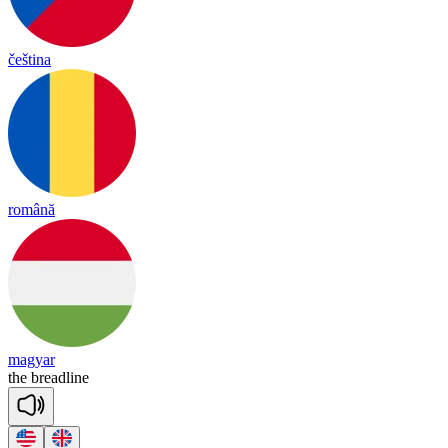
čeština
română
magyar
the
bread
line