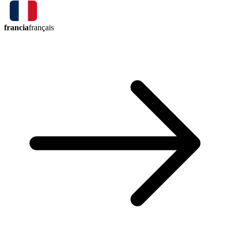
francia
français