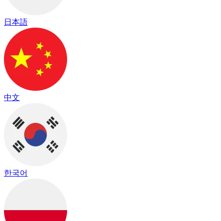
日本語
中文
한국어