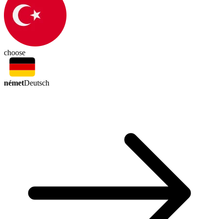
choose
német
Deutsch