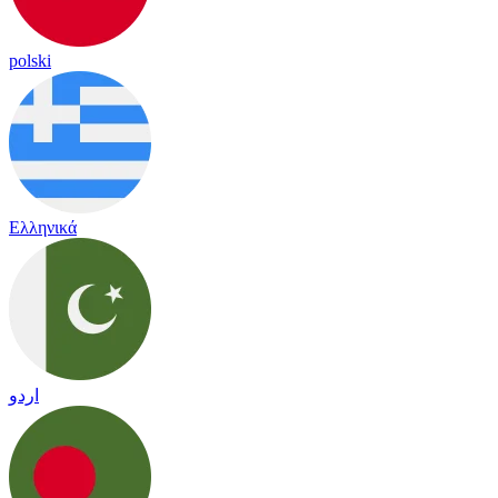
polski
Ελληνικά
اردو