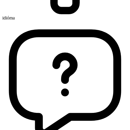
idióma