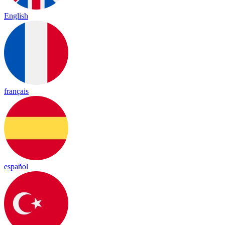
English
français
español