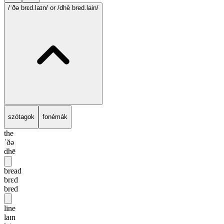
/ˈðə brɛd.laɪn/
or /dhē bred.lain/
szótagok
fonémák
the
ˈðə
dhē
bread
brɛd
bred
line
laɪn