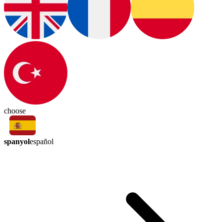
choose
spanyol
español