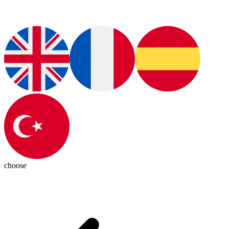
choose