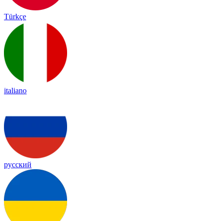
Türkçe
italiano
русский