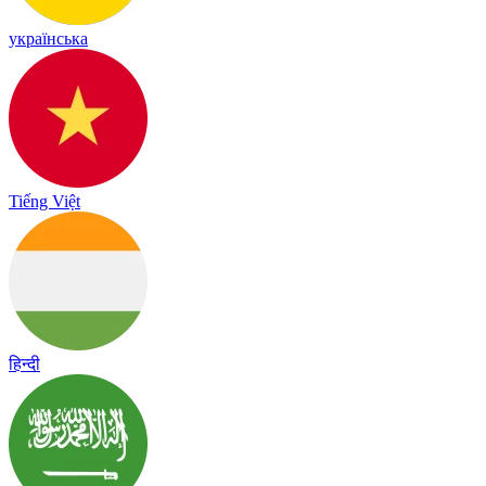
українська
Tiếng Việt
हिन्दी