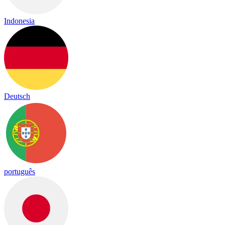
Indonesia
Deutsch
português