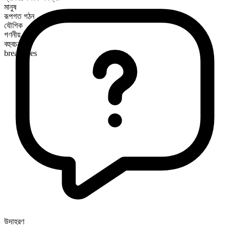
মানুষ
রূপগত গঠন
যৌগিক
গণনীয়
বহুবচন রূপ
breadlines
উদাহরণ