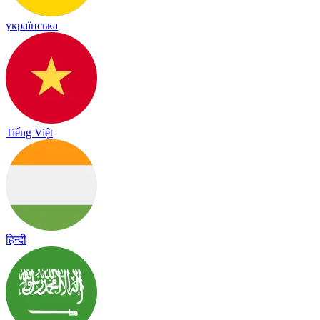
українська
Tiếng Việt
हिन्दी