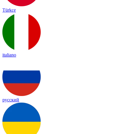
Türkçe
italiano
русский