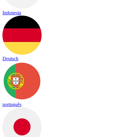
Indonesia
Deutsch
português