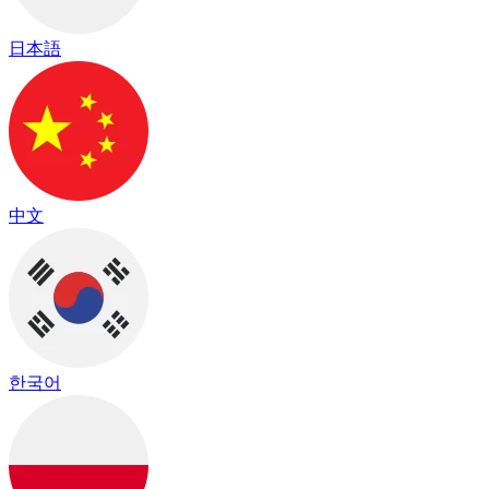
日本語
中文
한국어