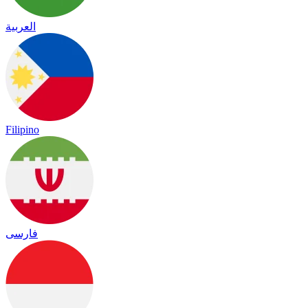
العربية
Filipino
فارسی