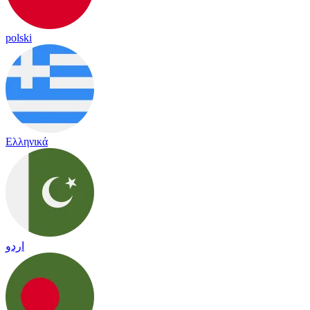
polski
Ελληνικά
اردو