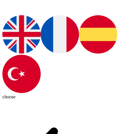
choose