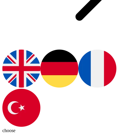
choose