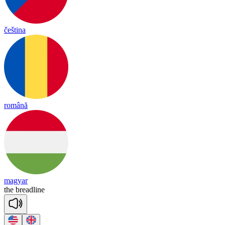
čeština
română
magyar
the
bread
line