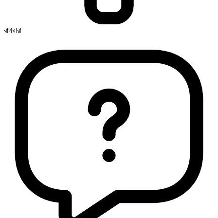
বাগধারা