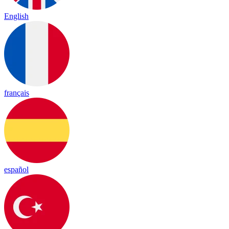
English
français
español