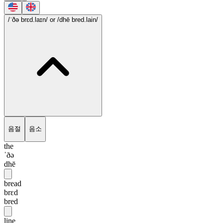
/ˈðə brɛd.laɪn/
or /dhē bred.lain/
음절
음소
the
ˈðə
dhē
bread
brɛd
bred
line