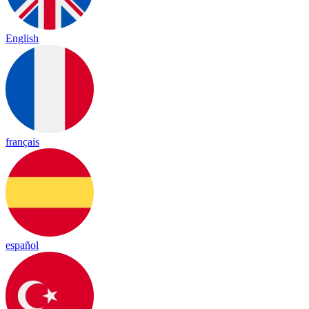
English
français
español