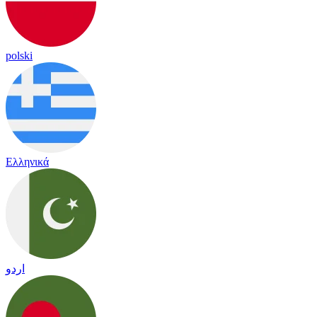
polski
Ελληνικά
اردو