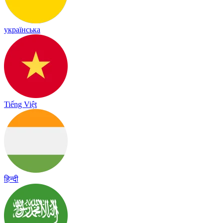
українська
Tiếng Việt
हिन्दी