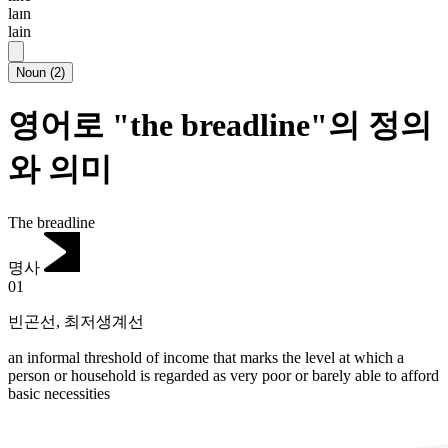
laɪn
lain
Noun
(
2
)
영어로 "the breadline"의 정의
와 의미
The breadline
명사
01
빈곤선
,
최저생계선
an informal threshold of income that marks the level at which a
person or household is regarded as very poor or barely able to afford
basic necessities