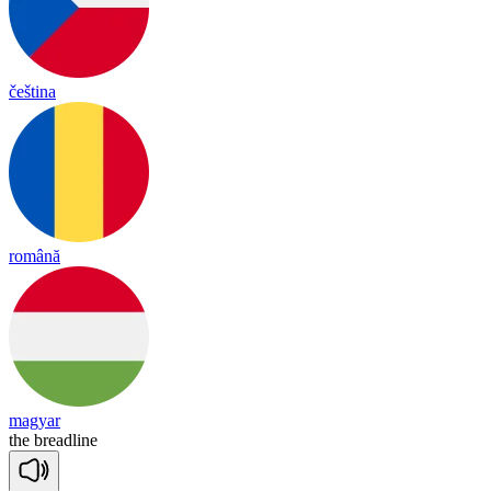
čeština
română
magyar
the
bread
line