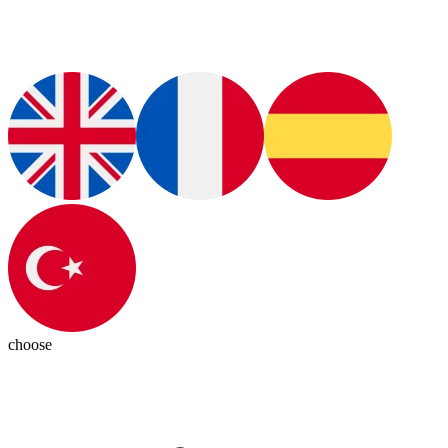
choose