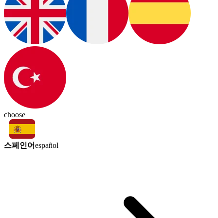
choose
스페인어
español