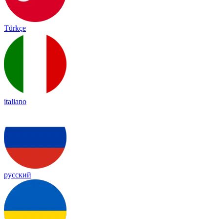
Türkçe
italiano
русский