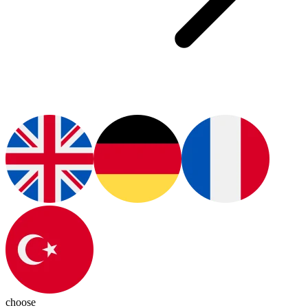
choose