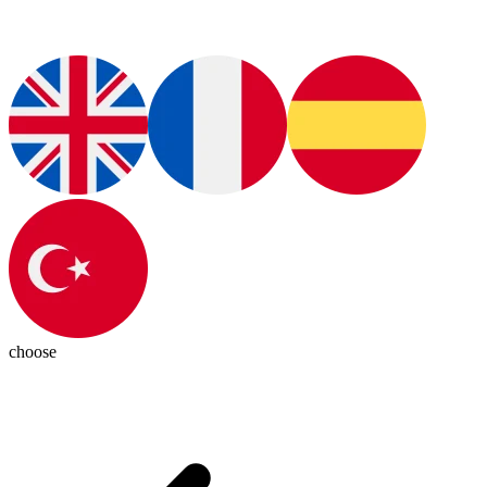
choose