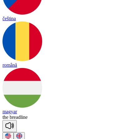
čeština
română
magyar
the
bread
line