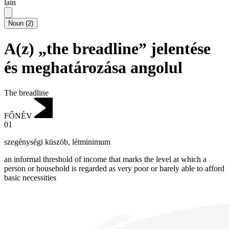
lain
Noun
(
2
)
A(z) „the breadline” jelentése
és meghatározása angolul
The breadline
FŐNÉV
01
szegénységi küszöb
,
létminimum
an informal threshold of income that marks the level at which a
person or household is regarded as very poor or barely able to afford
basic necessities