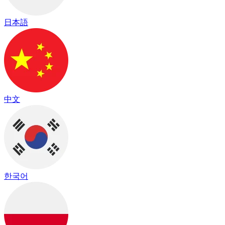
日本語
中文
한국어