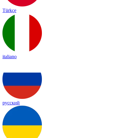
Türkçe
italiano
русский