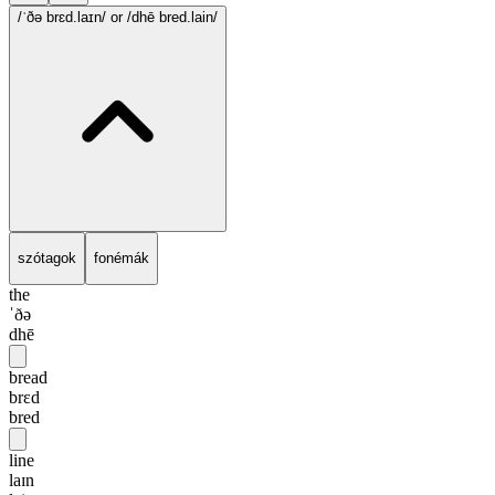
/ˈðə brɛd.laɪn/
or /dhē bred.lain/
szótagok
fonémák
the
ˈðə
dhē
bread
brɛd
bred
line
laɪn