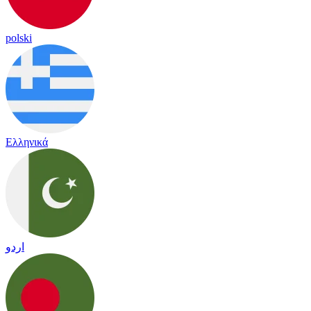
polski
Ελληνικά
اردو