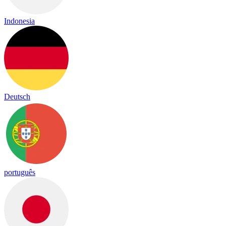
Indonesia
Deutsch
português