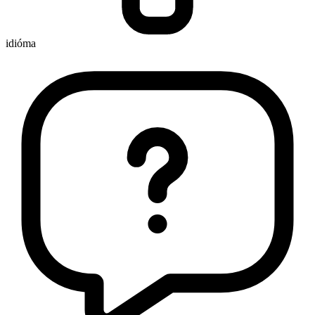
idióma