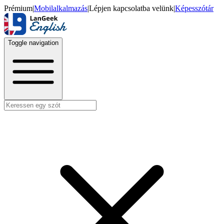
Prémium
|
Mobilalkalmazás
|
Lépjen kapcsolatba velünk
|
Képesszótár
Toggle navigation