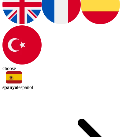
choose
spanyol
español