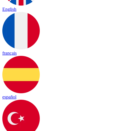
English
français
español