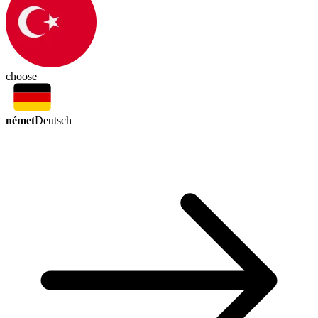
choose
német
Deutsch