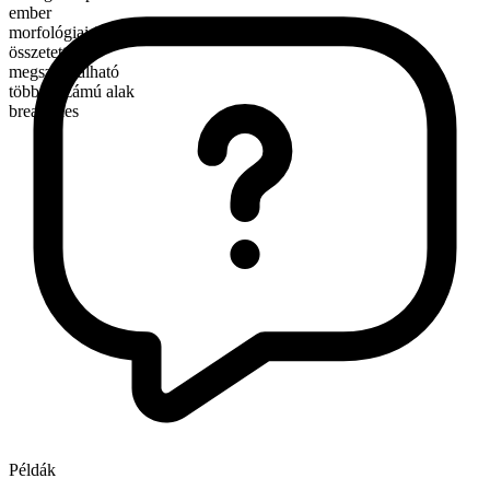
ember
morfológiai összetétel
összetett
megszámlálható
többes számú alak
breadlines
Példák