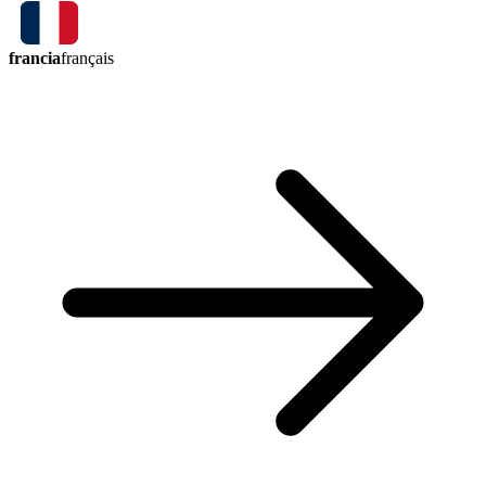
francia
français