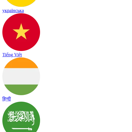
українська
Tiếng Việt
हिन्दी