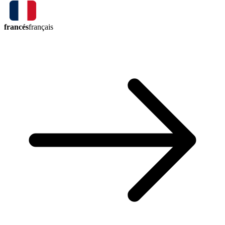
francés
français