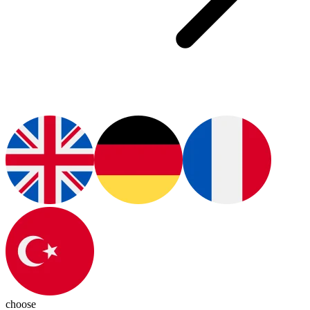
choose