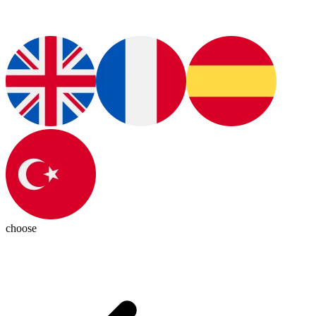
choose