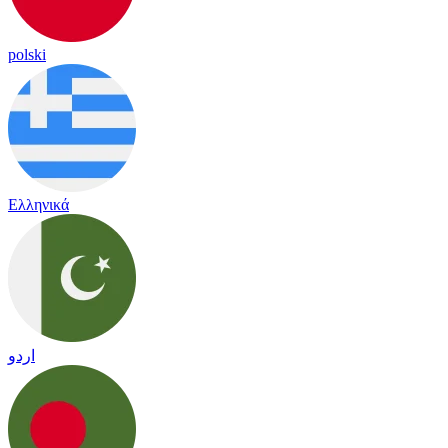
polski
Ελληνικά
اردو