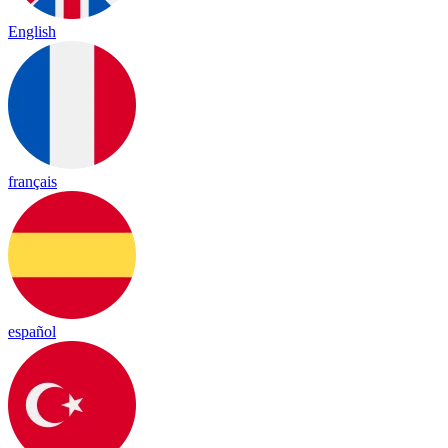
English
français
español