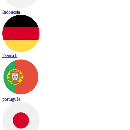
Indonesia
Deutsch
português