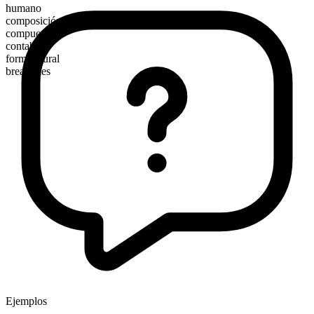
humano
composición morfológica
compuesto
contable
forma plural
breadlines
Ejemplos