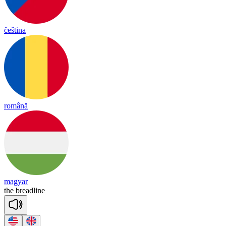
čeština
română
magyar
the
bread
line