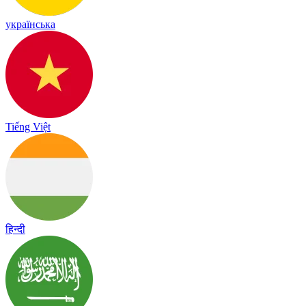
українська
Tiếng Việt
हिन्दी