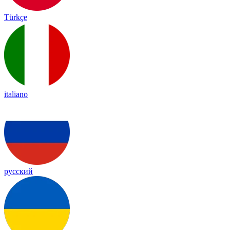
Türkçe
italiano
русский