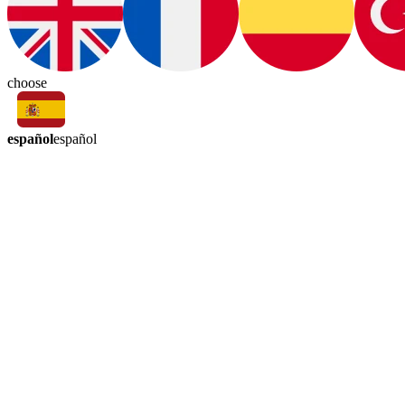
choose
español
español