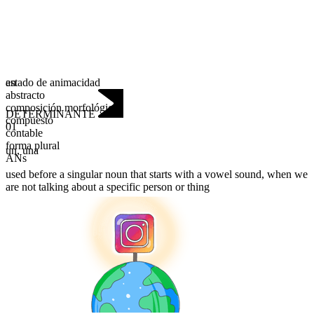
estado de animacidad
an
abstracto
composición morfológica
DETERMINANTE
compuesto
01
contable
forma plural
un
,
una
ANs
used before a singular noun that starts with a vowel sound, when we
are not talking about a specific person or thing