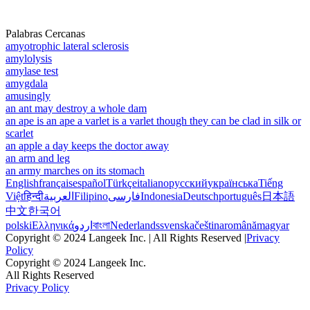
Palabras Cercanas
amyotrophic lateral sclerosis
amylolysis
amylase test
amygdala
amusingly
an ant may destroy a whole dam
an ape is an ape a varlet is a varlet though they can be clad in silk or
scarlet
an apple a day keeps the doctor away
an arm and leg
an army marches on its stomach
English
français
español
Türkçe
italiano
русский
українська
Tiếng
Việt
हिन्दी
العربية
Filipino
فارسی
Indonesia
Deutsch
português
日本語
中文
한국어
polski
Ελληνικά
اردو
বাংলা
Nederlands
svenska
čeština
română
magyar
Copyright © 2024 Langeek Inc. | All Rights Reserved |
Privacy
Policy
Copyright © 2024 Langeek Inc.
All Rights Reserved
Privacy Policy