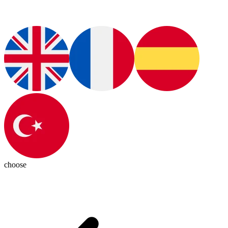
choose