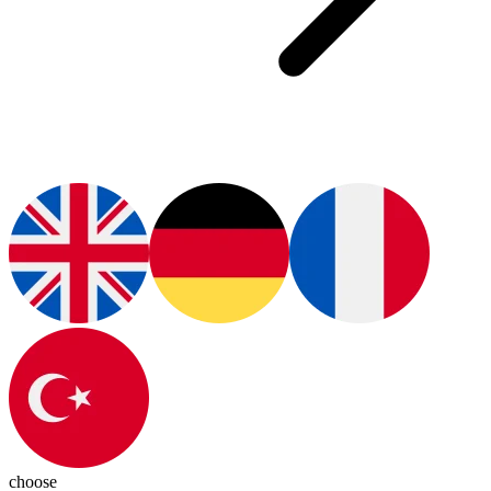
choose