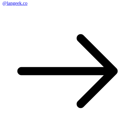
@langeek.co