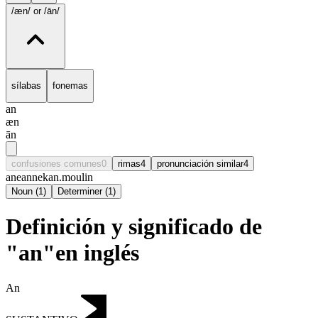
/æn/
or /ān/
sílabas
fonemas
an
æn
ān
confusiones comunes
0
rimas
4
pronunciación similar
4
ane
anne
kan.
moulin
Noun
(
1
)
Determiner
(
1
)
Definición y significado de
"an"en inglés
An