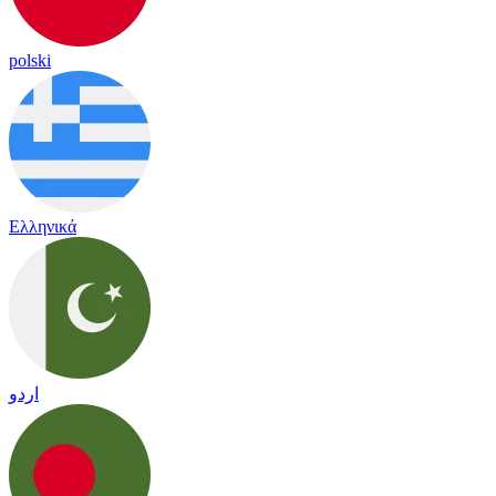
polski
Ελληνικά
اردو