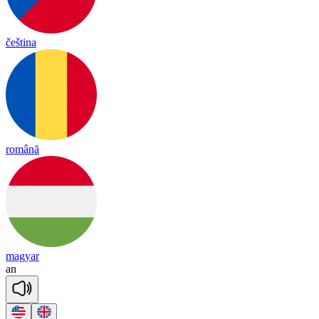
čeština
română
magyar
an