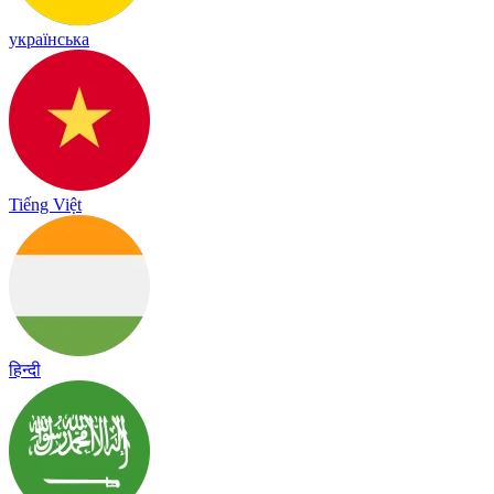
українська
Tiếng Việt
हिन्दी