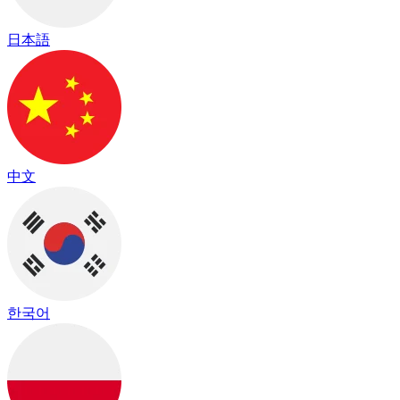
日本語
中文
한국어