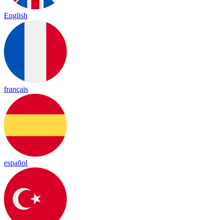
English
français
español