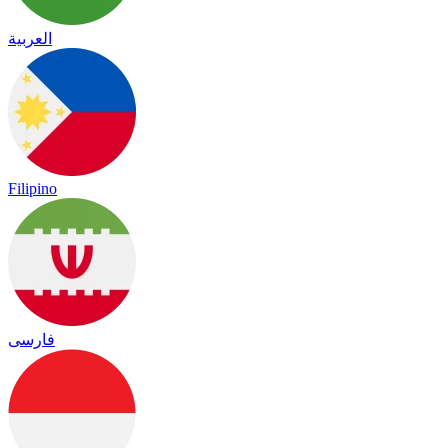
العربية
Filipino
فارسی