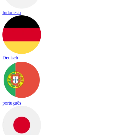
Indonesia
Deutsch
português