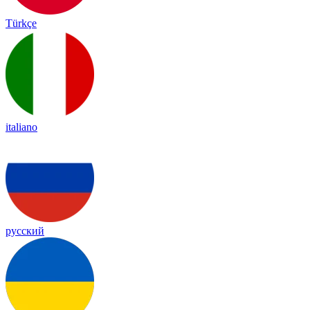
Türkçe
italiano
русский