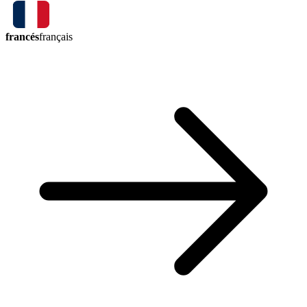
francés
français