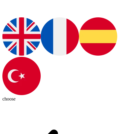
choose