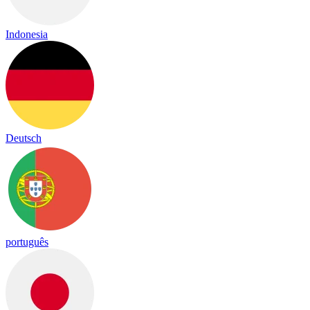
Indonesia
Deutsch
português