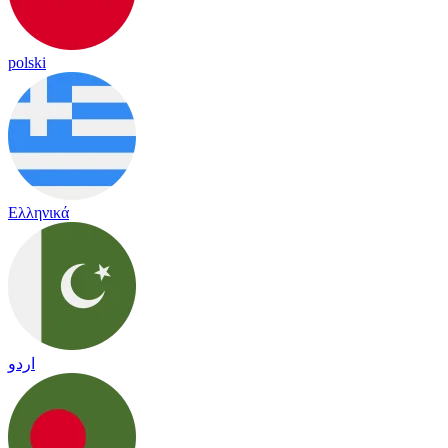
polski
Ελληνικά
اردو