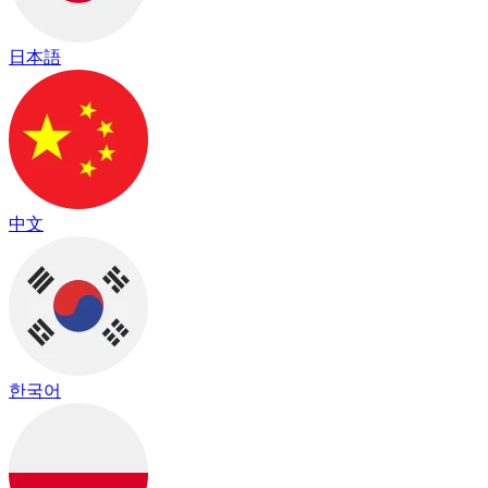
日本語
中文
한국어