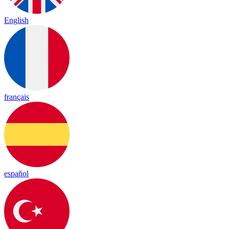
English
français
español