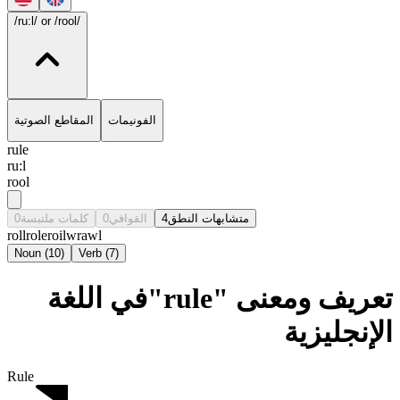
/ru:l/
or /rool/
الفونيمات
المقاطع الصوتية
rule
ru:l
rool
0
كلمات ملتبسة
0
القوافي
4
متشابهات النطق
roll
role
roil
wrawl
Noun
(
10
)
Verb
(
7
)
تعريف ومعنى "rule"في اللغة
الإنجليزية
Rule