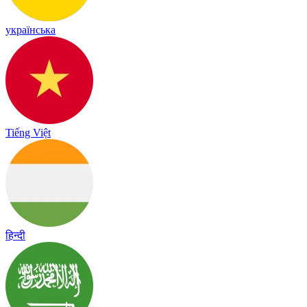
українська
Tiếng Việt
हिन्दी