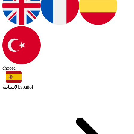
choose
الإسبانية
español