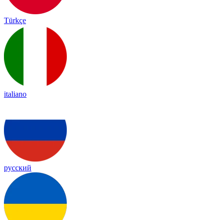
Türkçe
italiano
русский