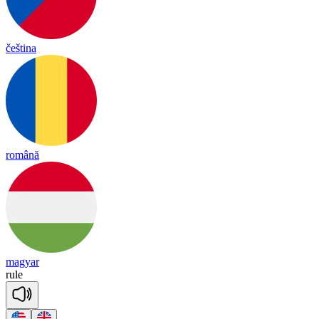
čeština
română
magyar
rule