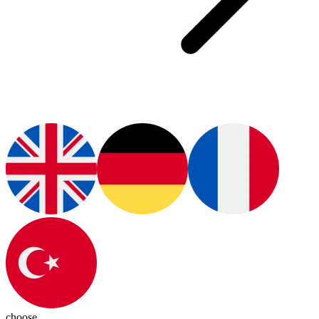
choose