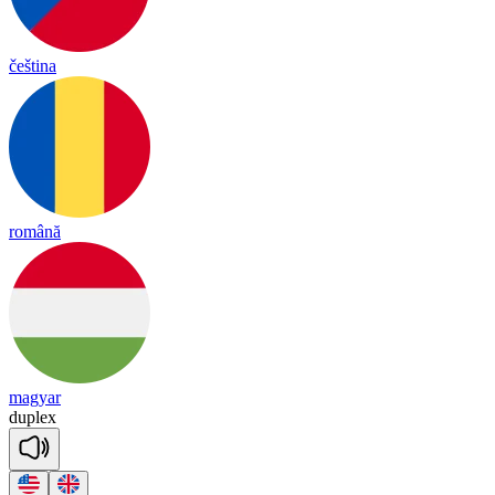
čeština
română
magyar
dup
lex