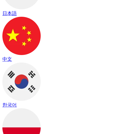
日本語
中文
한국어