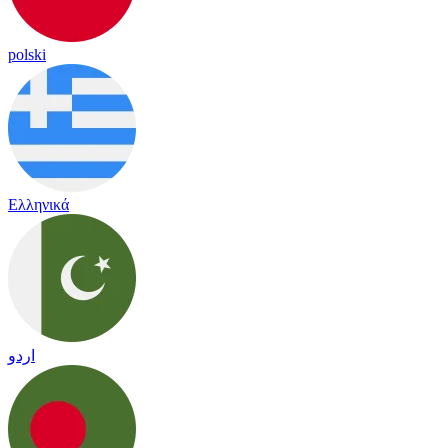
polski
Ελληνικά
اردو