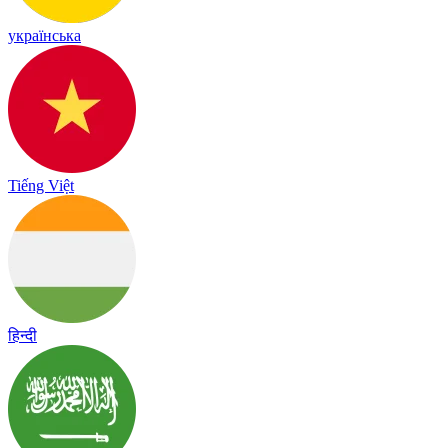
українська
Tiếng Việt
हिन्दी