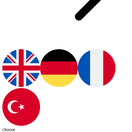
choose