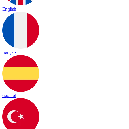
English
français
español