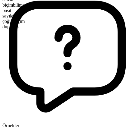
biçimbilimsel yapı
basit
sayılabilir
çoğul biçim
duplexes
Örnekler