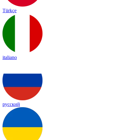
Türkçe
italiano
русский