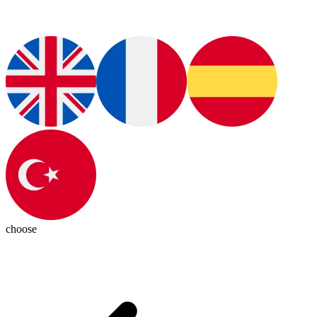
choose