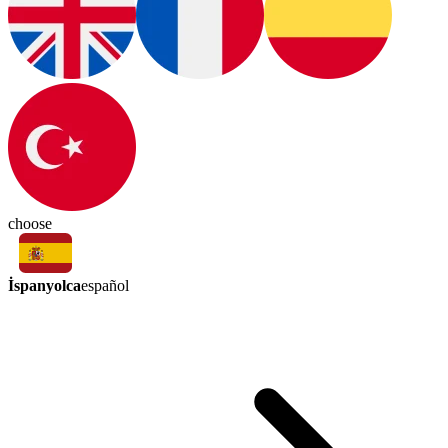
choose
İspanyolca
español