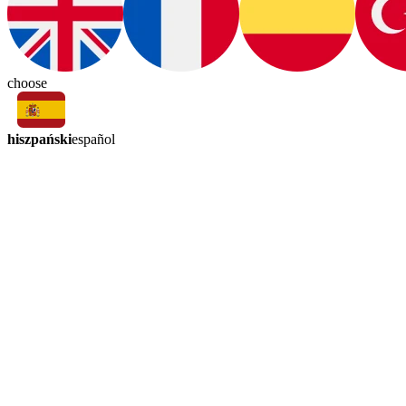
choose
hiszpański
español