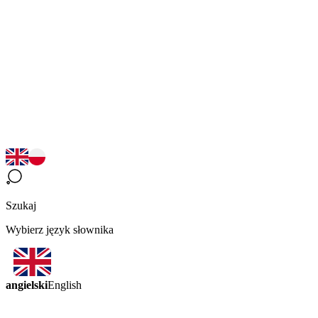
Szukaj
Wybierz język słownika
angielski
English