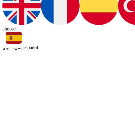
choose
ہسپانوی
español