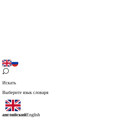
Искать
Выберите язык словаря
английский
English