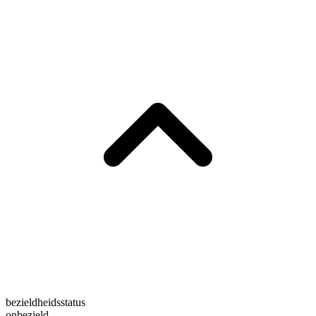
bezieldheidsstatus
onbezield