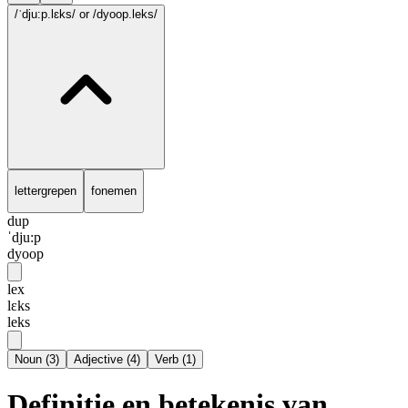
/ˈdju:p.lɛks/
or /dyoop.leks/
lettergrepen
fonemen
dup
ˈdju:p
dyoop
lex
lɛks
leks
Noun
(
3
)
Adjective
(
4
)
Verb
(
1
)
Definitie en betekenis van