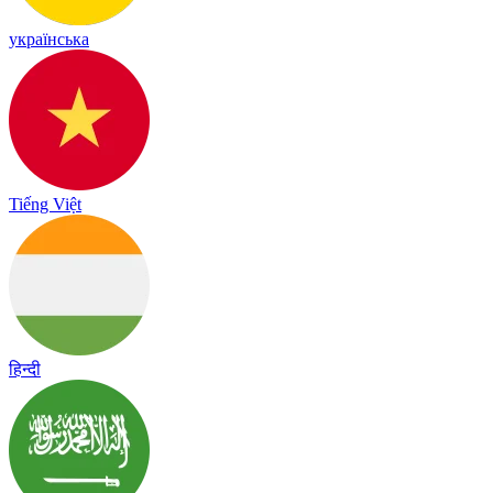
українська
Tiếng Việt
हिन्दी