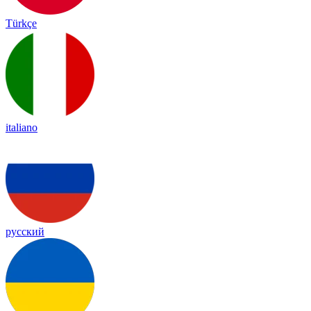
Türkçe
italiano
русский