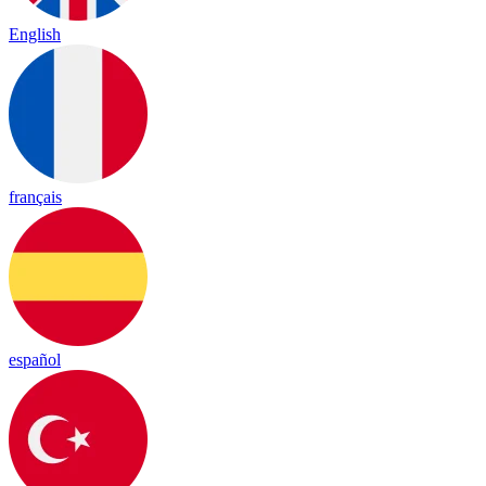
English
français
español