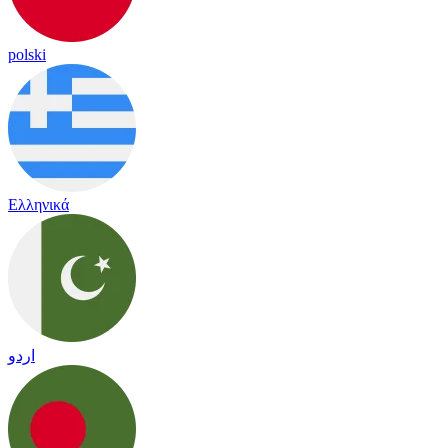
polski
Ελληνικά
اردو