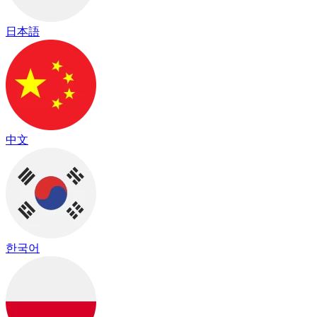
日本語
中文
한국어