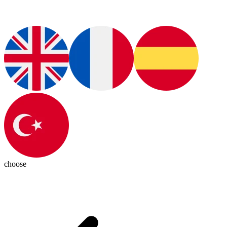
choose