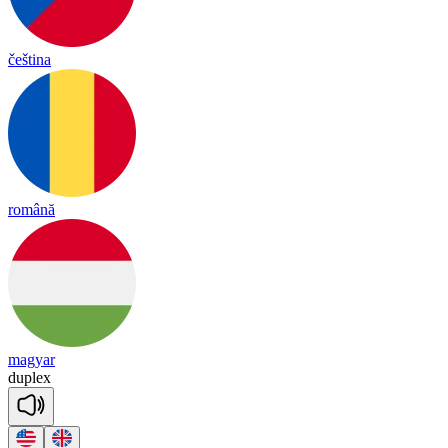
čeština
română
magyar
dup
lex