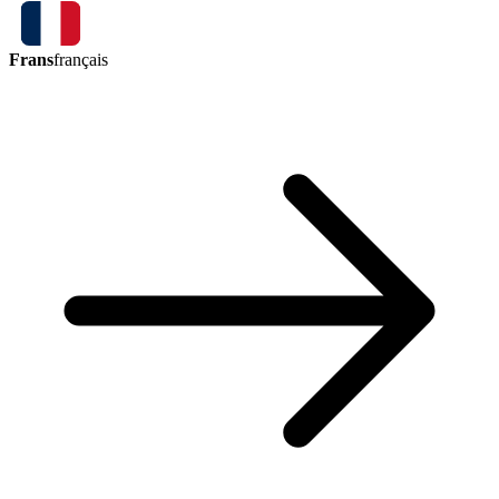
Frans
français