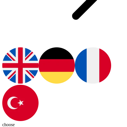
choose