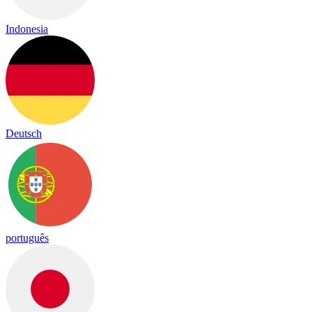
Indonesia
Deutsch
português