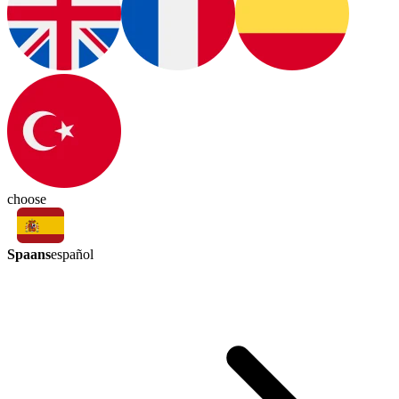
choose
Spaans
español