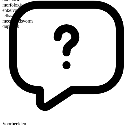
morfologische samenstelling
enkelvoudig
telbaar
meervoudsvorm
duplexes
Voorbeelden