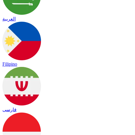
العربية
Filipino
فارسی