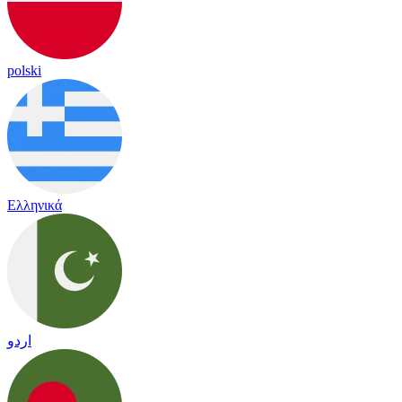
polski
Ελληνικά
اردو