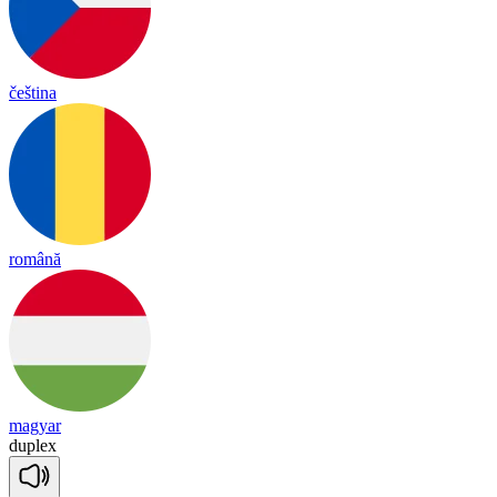
čeština
română
magyar
dup
lex