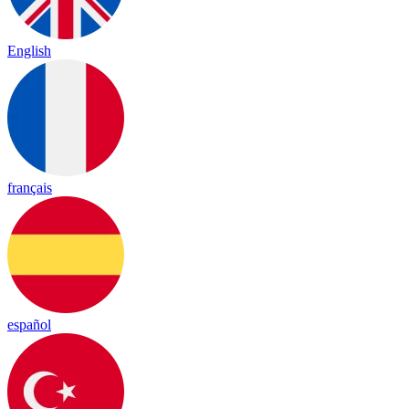
English
français
español