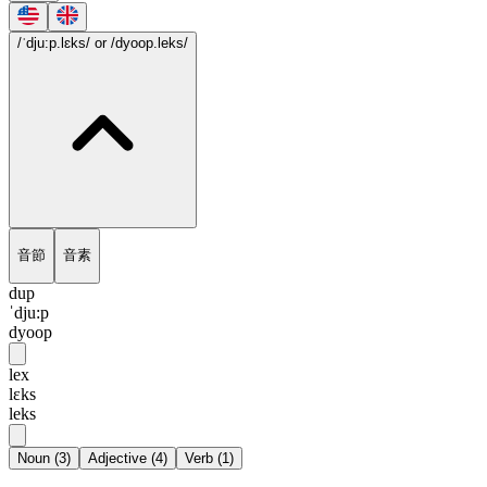
/ˈdju:p.lɛks/
or /dyoop.leks/
音節
音素
dup
ˈdju:p
dyoop
lex
lɛks
leks
Noun
(
3
)
Adjective
(
4
)
Verb
(
1
)