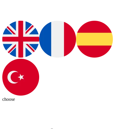
choose