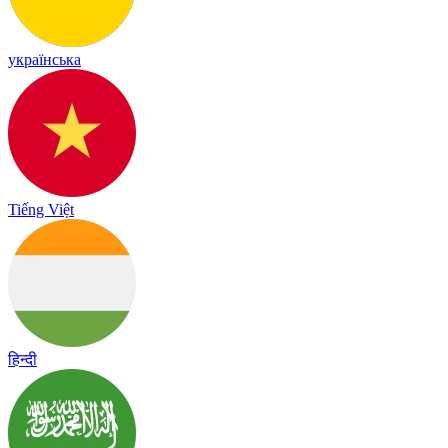
українська
Tiếng Việt
हिन्दी