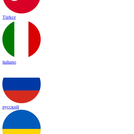
Türkçe
italiano
русский