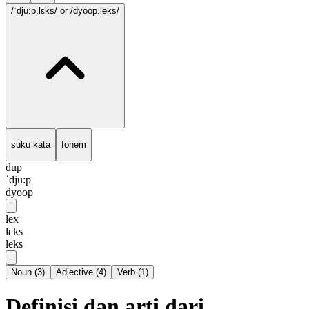
/ˈdju:p.lɛks/
or /dyoop.leks/
suku kata
fonem
dup
ˈdju:p
dyoop
lex
lɛks
leks
Noun
(
3
)
Adjective
(
4
)
Verb
(
1
)
Definisi dan arti dari