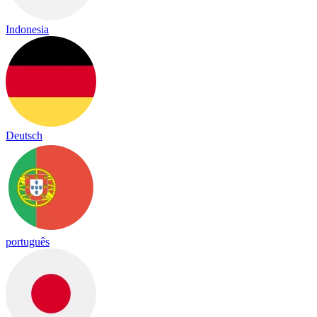
Indonesia
Deutsch
português