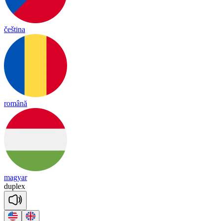
čeština
română
magyar
dup
lex