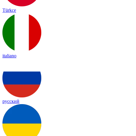
Türkçe
italiano
русский