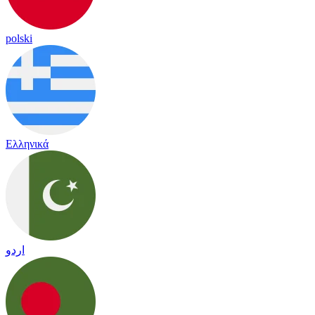
polski
Ελληνικά
اردو