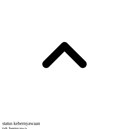
status kebernyawaan
tak bernyawa