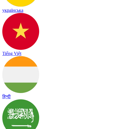
українська
Tiếng Việt
हिन्दी