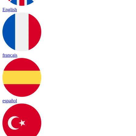
English
français
español