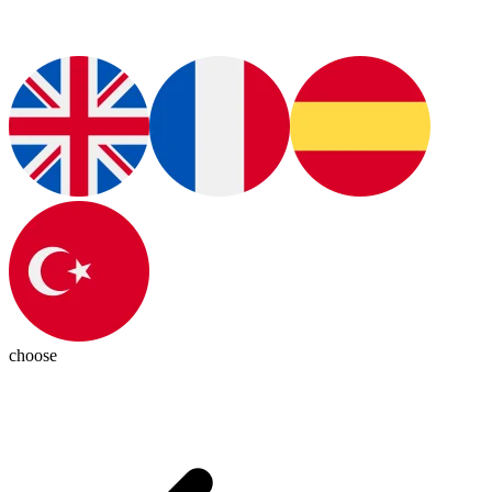
choose