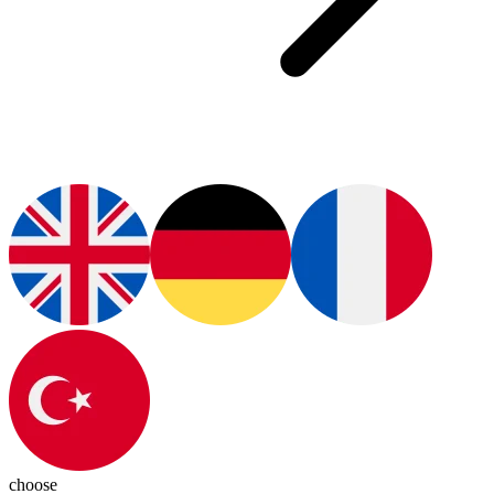
choose