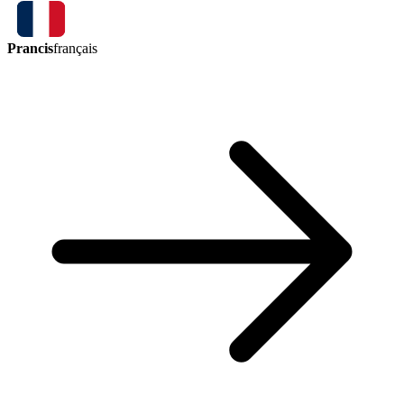
Prancis
français