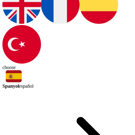
choose
Spanyol
español