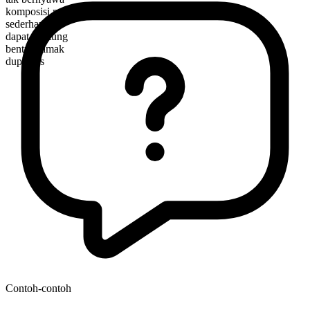
komposisi morfologis
sederhana
dapat dihitung
bentuk jamak
duplexes
Contoh-contoh