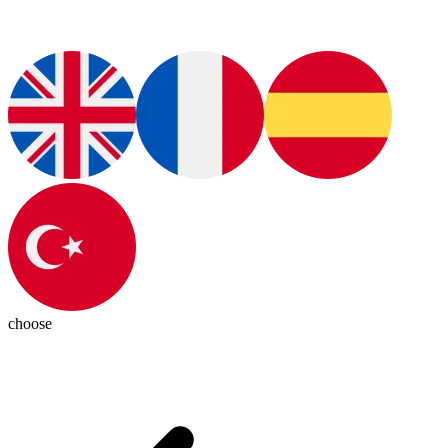
choose