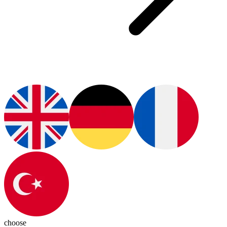
choose