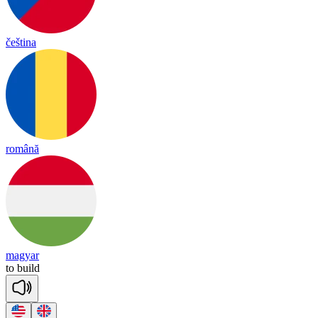
čeština
română
magyar
to
build