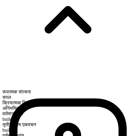
रूपात्मक संरचना
सरल
क्रियात्मक क्रिया
अनियमित
वर्तमान काल
build
तृतीय पुरुष एकवचन
builds
वर्तमान कृदंत