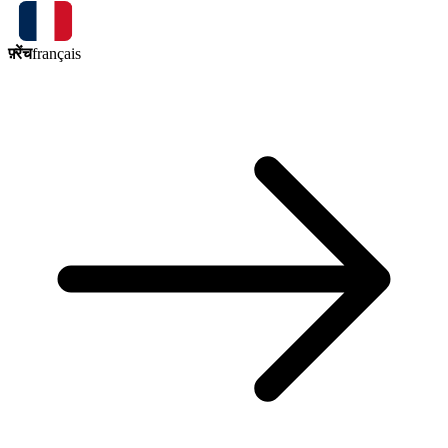
फ़्रेंच
français