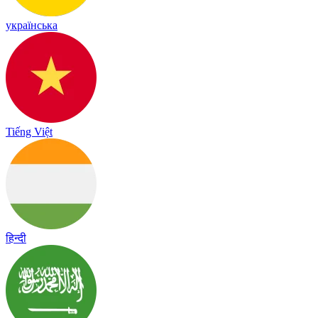
українська
Tiếng Việt
हिन्दी