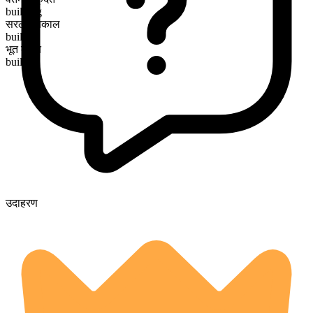
building
सरल भूतकाल
built
भूत कृदंत
built
उदाहरण