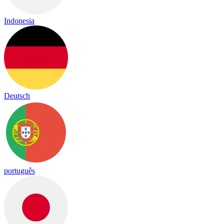
Indonesia
Deutsch
português