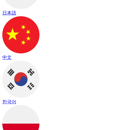
日本語
中文
한국어