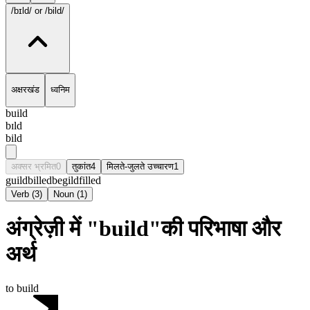
/bɪld/
or /bild/
अक्षरखंड
ध्वनिम
build
bɪld
bild
अक्सर भ्रमित
0
तुकांत
4
मिलते-जुलते उच्चारण
1
guild
billed
begild
filled
Verb
(
3
)
Noun
(
1
)
अंग्रेज़ी में "build"की परिभाषा और
अर्थ
to build