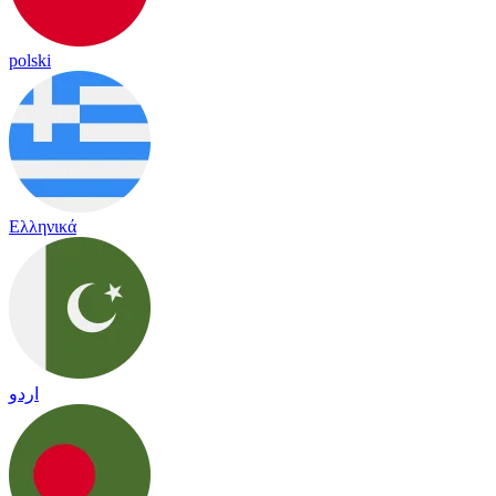
polski
Ελληνικά
اردو