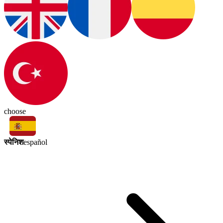
choose
स्पेनिश
español