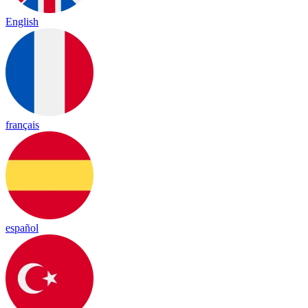
English
français
español