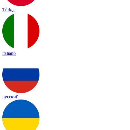
Türkçe
italiano
русский