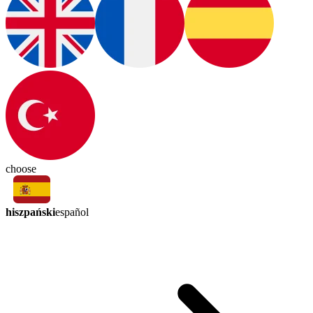
choose
hiszpański
español