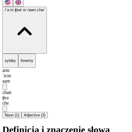
/ˈɑ:m.ʧeə/
or /aam.che/
sylaby
fonemy
arm
ˈɑ:m
aam
chair
ʧeə
che
Noun
(
1
)
Adjective
(
3
)
Definicja i znaczenie słowa