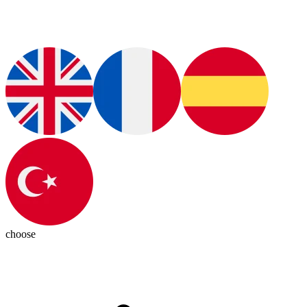
choose