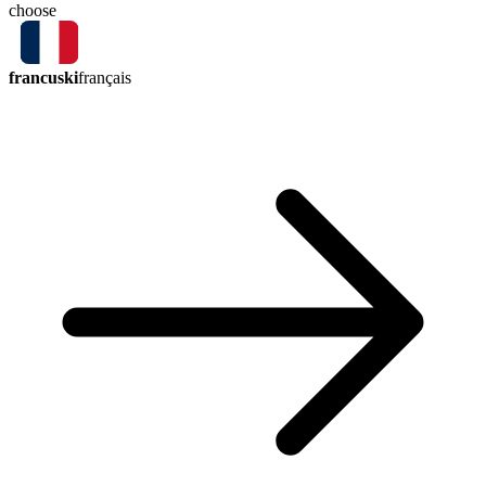
choose
francuski
français