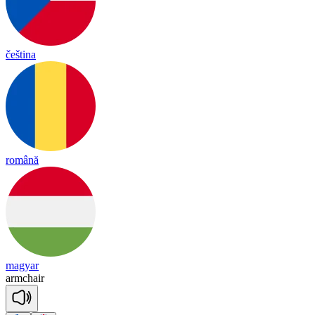
čeština
română
magyar
arm
chair