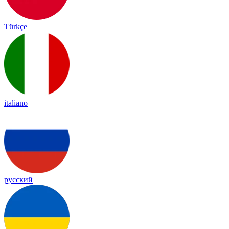
Türkçe
italiano
русский