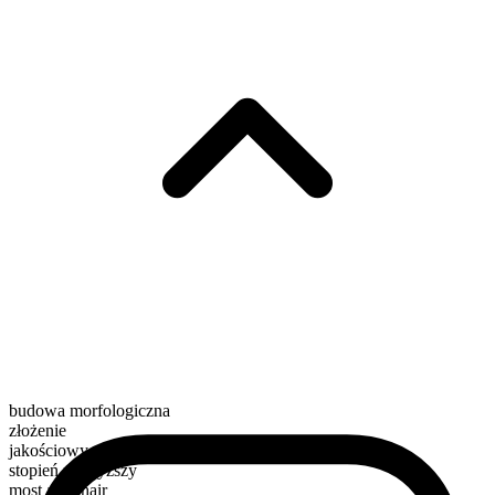
budowa morfologiczna
złożenie
jakościowy
stopień najwyższy
most armchair