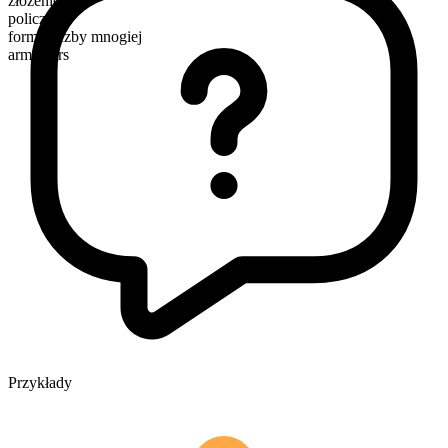
złożenie
policzalny
forma liczby mnogiej
armchairs
Przykłady