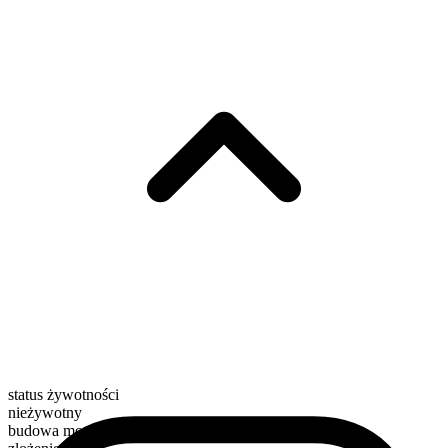
status żywotności
nieżywotny
budowa morfologiczna