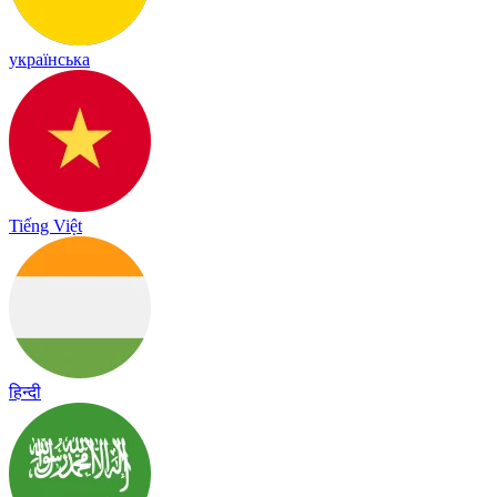
українська
Tiếng Việt
हिन्दी