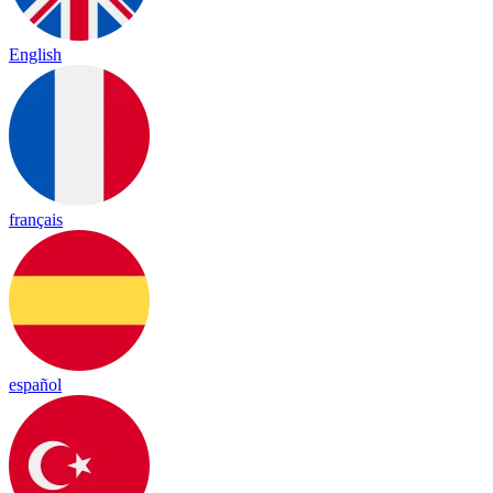
English
français
español