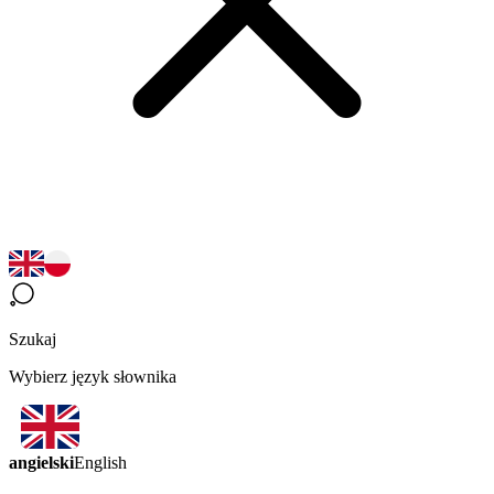
Szukaj
Wybierz język słownika
angielski
English