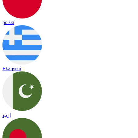
polski
Ελληνικά
اردو