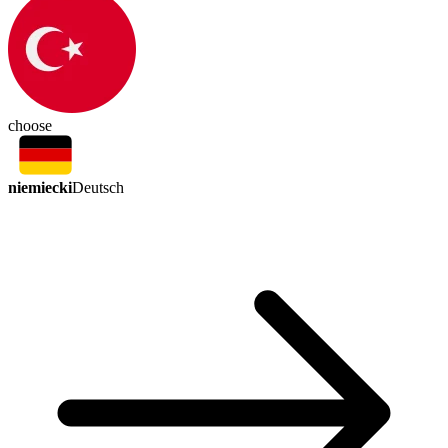
choose
niemiecki
Deutsch