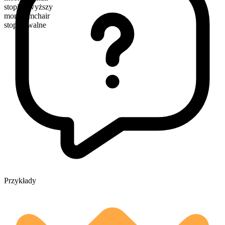
stopień wyższy
more armchair
stopniowalne
Przykłady