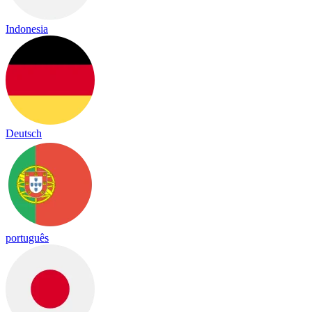
Indonesia
Deutsch
português