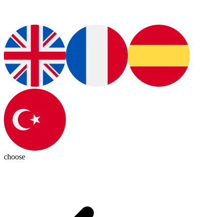
choose