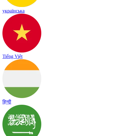
українська
Tiếng Việt
हिन्दी