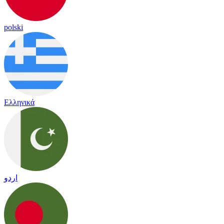
polski
Ελληνικά
اردو