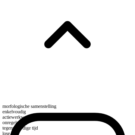
morfologische samenstelling
enkelvoudig
actiewerkwoord
onregelmatig
tegenwoordige tijd
lose