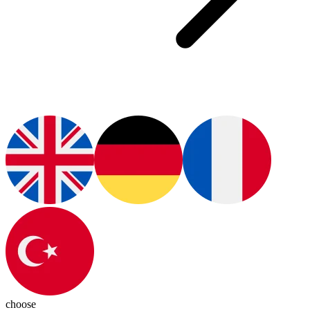
choose