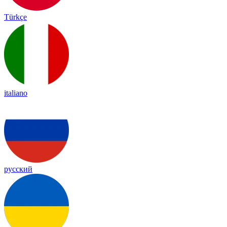
Türkçe
italiano
русский