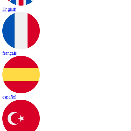
English
français
español