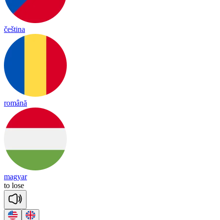
čeština
română
magyar
to
lose