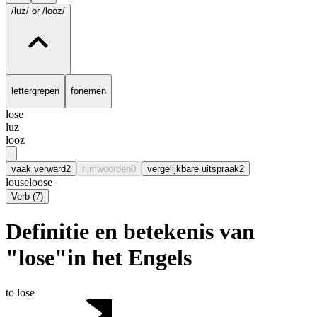
/luz/
or /looz/
lettergrepen
fonemen
lose
luz
looz
vaak verward
2
rijmwoorden
0
vergelijkbare uitspraak
2
louse
loose
Verb
(
7
)
Definitie en betekenis van
"lose"in het Engels
to lose