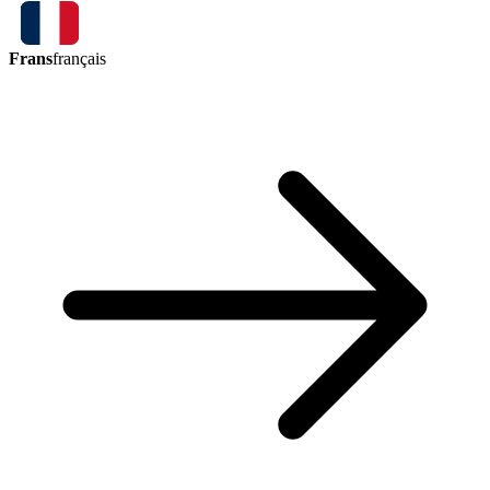
Frans
français