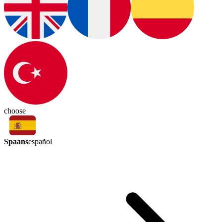
choose
Spaans
español