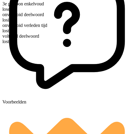
3e persoon enkelvoud
loses
onvoltooid deelwoord
losing
onvoltooid verleden tijd
lost
voltooid deelwoord
lost
Voorbeelden