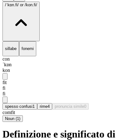
/ˈkɒn.fi/
or /kon.fi/
sillabe
fonemi
con
ˈkɒn
kon
fit
fi
fi
spesso confusi
1
rime
4
pronuncia simile
0
comfit
Noun
(
1
)
Definizione e significato di