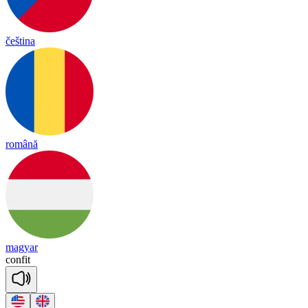
čeština
română
magyar
con
fit