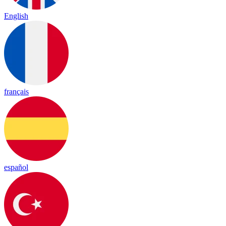
English
français
español