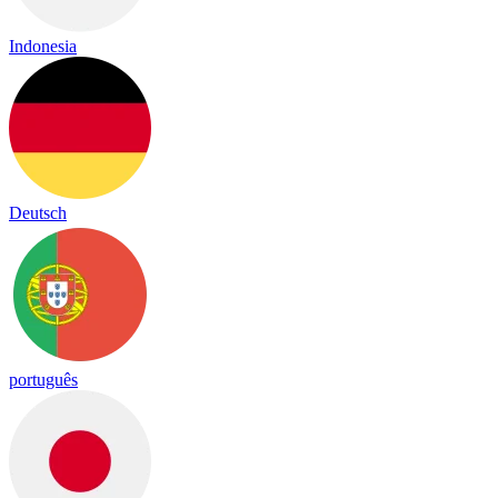
Indonesia
Deutsch
português