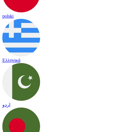
polski
Ελληνικά
اردو