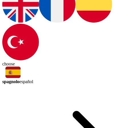
choose
spagnolo
español