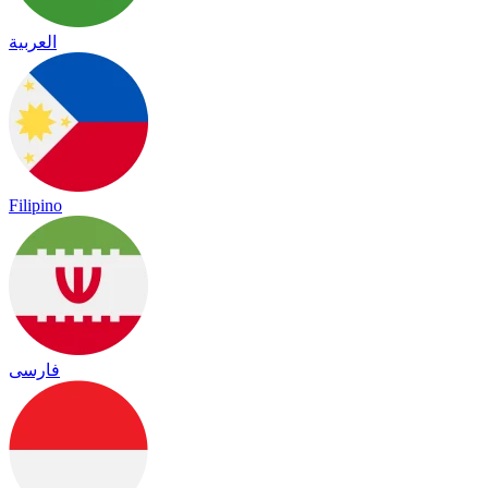
العربية
Filipino
فارسی