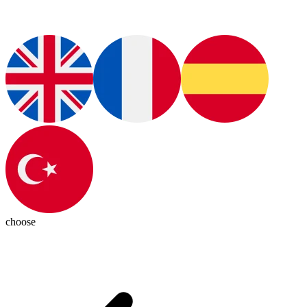
choose