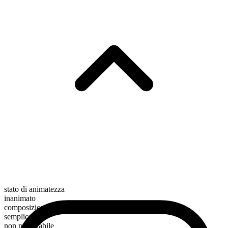
stato di animatezza
inanimato
composizione morfologica
semplice
non numerabile