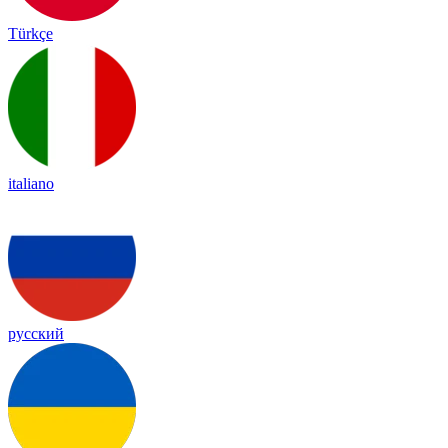
Türkçe
italiano
русский