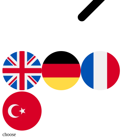
choose