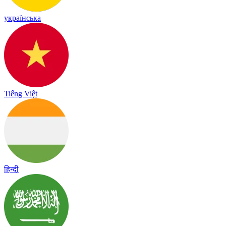
українська
Tiếng Việt
हिन्दी