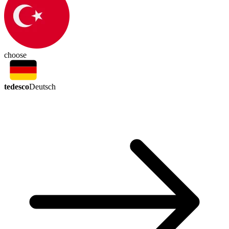
choose
tedesco
Deutsch