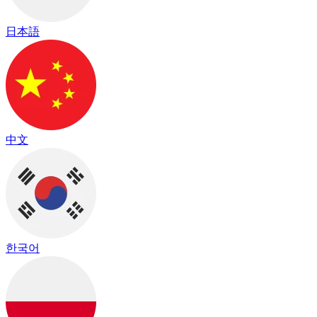
日本語
中文
한국어