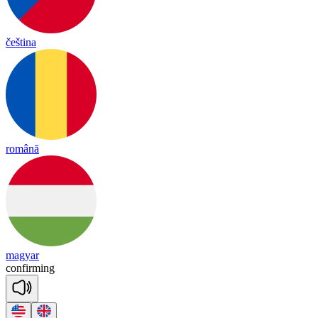
čeština
română
magyar
con
fir
ming