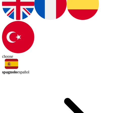
choose
spagnolo
español