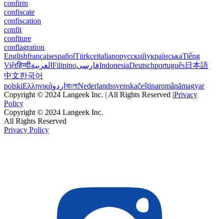
confirm
confiscate
confiscation
confit
confiture
conflagration
English
français
español
Türkçe
italiano
русский
українська
Tiếng
Việt
हिन्दी
العربية
Filipino
فارسی
Indonesia
Deutsch
português
日本語
中文
한국어
polski
Ελληνικά
اردو
বাংলা
Nederlands
svenska
čeština
română
magyar
Copyright © 2024 Langeek Inc. | All Rights Reserved |
Privacy
Policy
Copyright © 2024 Langeek Inc.
All Rights Reserved
Privacy Policy