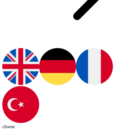
choose