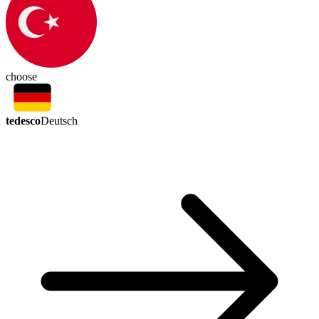
choose
tedesco
Deutsch