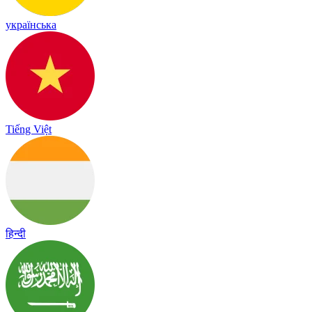
українська
Tiếng Việt
हिन्दी