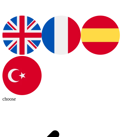
choose