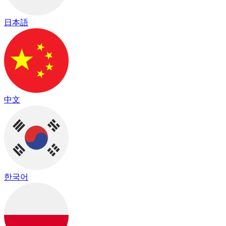
日本語
中文
한국어