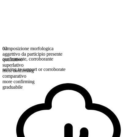
composizione morfologica
02
aggettivo da participio presente
confermante
,
corroborante
qualitativo
superlativo
serving to support or corroborate
most confirming
comparativo
more confirming
graduabile