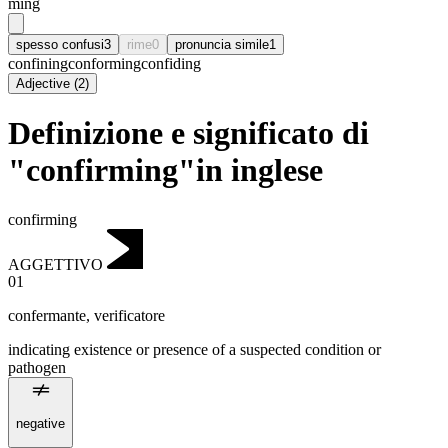
ming
spesso confusi
3
rime
0
pronuncia simile
1
confining
conforming
confiding
Adjective
(
2
)
Definizione e significato di
"confirming"in inglese
confirming
AGGETTIVO
01
confermante
,
verificatore
indicating existence or presence of a suspected condition or
pathogen
negative