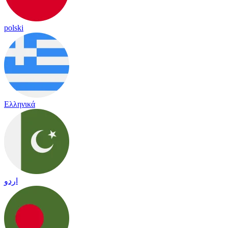
polski
Ελληνικά
اردو