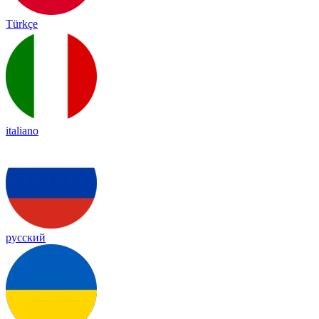
Türkçe
italiano
русский