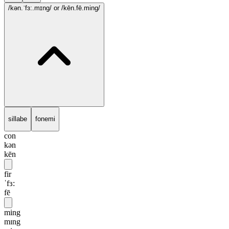
/kən.ˈfɜ:.mɪng/
or /kēn.fē.ming/
sillabe
fonemi
con
kən
kēn
fir
ˈfɜ:
fē
ming
mɪng