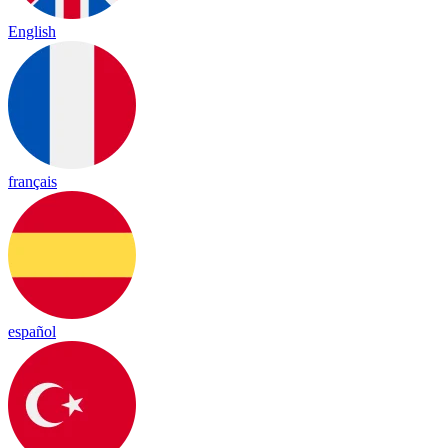
English
français
español