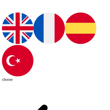
choose