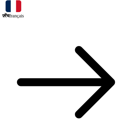
फ़्रेंच
français