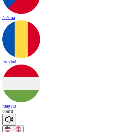
čeština
română
magyar
con
fit