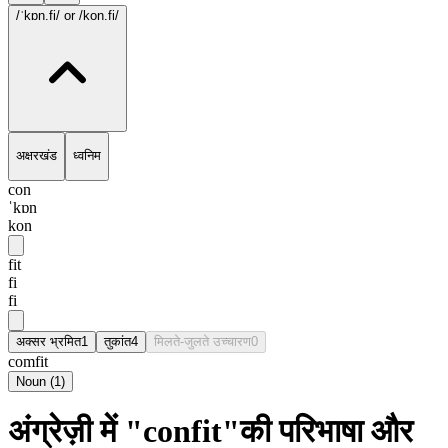
/ˈkɒn.fi/
or /kon.fi/
अक्षरखंड
ध्वनिम
con
ˈkɒn
kon
fit
fi
fi
अक्सर भ्रमित
1
तुकांत
4
मिलते-जुलते उच्चारण
0
comfit
Noun
(
1
)
अंग्रेज़ी में "confit"की परिभाषा और