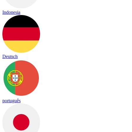
Indonesia
Deutsch
português