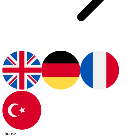
choose