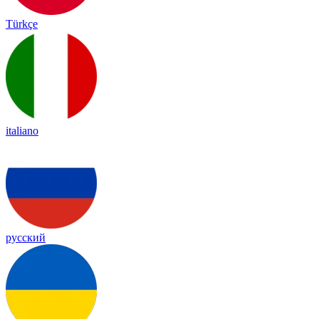
Türkçe
italiano
русский