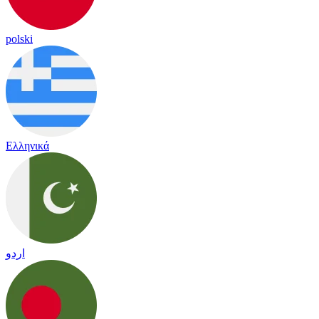
polski
Ελληνικά
اردو