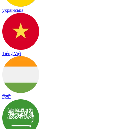
українська
Tiếng Việt
हिन्दी