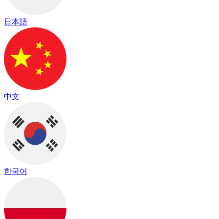
日本語
中文
한국어