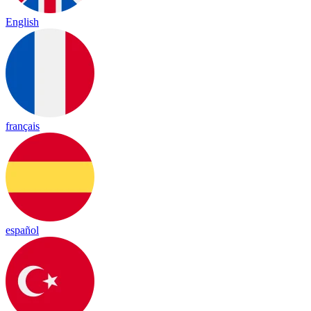
English
français
español