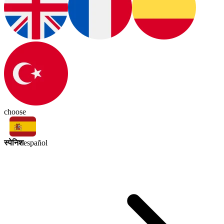
choose
स्पेनिश
español