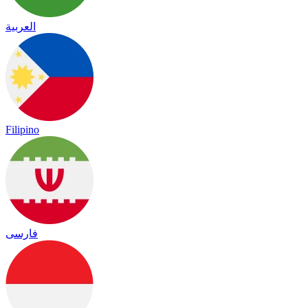
العربية
Filipino
فارسی