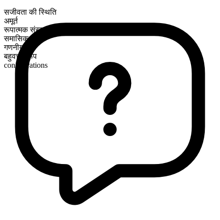
सजीवता की स्थिति
अमूर्त
रूपात्मक संरचना
समासिक
गणनीय
बहुवचन रूप
conflagrations