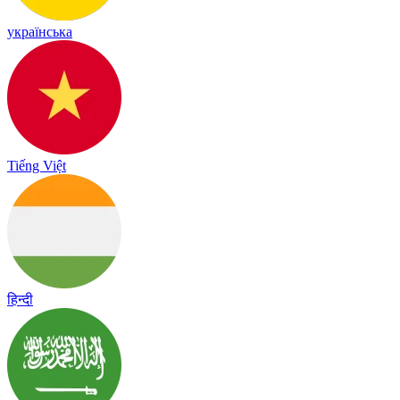
українська
Tiếng Việt
हिन्दी