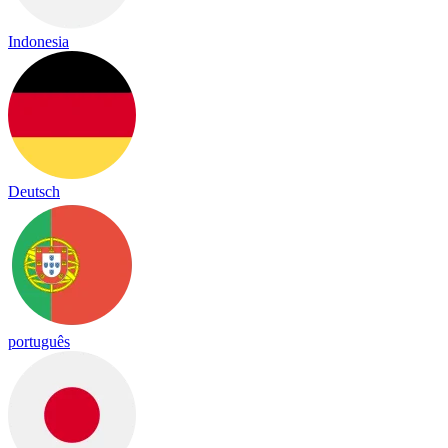
Indonesia
Deutsch
português