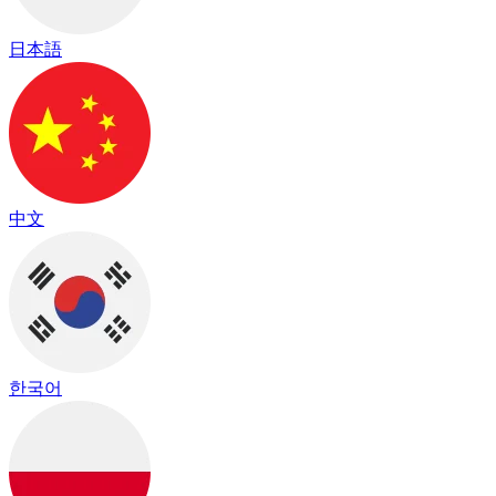
日本語
中文
한국어