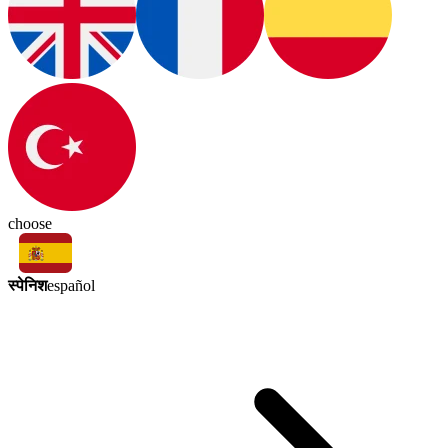
choose
स्पेनिश
español