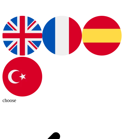
choose