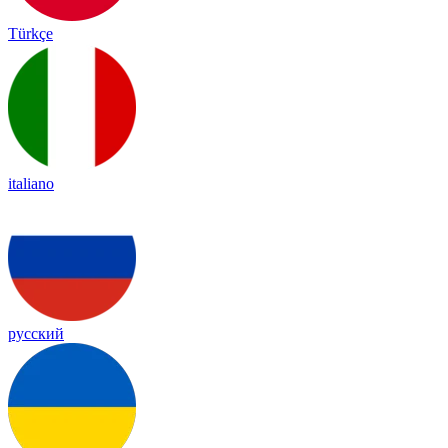
Türkçe
italiano
русский