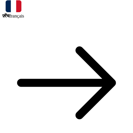
फ़्रेंच
français