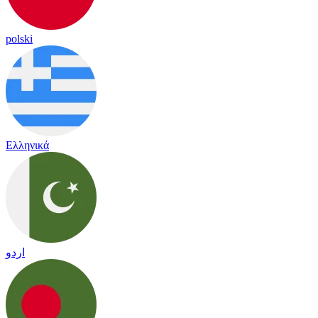
polski
Ελληνικά
اردو