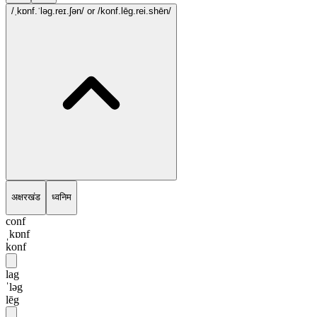
/ˌkɒnf.ˈləg.reɪ.ʃən/
or /konf.lēg.rei.shēn/
अक्षरखंड
ध्वनिम
conf
ˌkɒnf
konf
lag
ˈləg
lēg