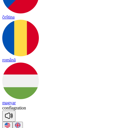
čeština
română
magyar
conf
lag
ra
tion