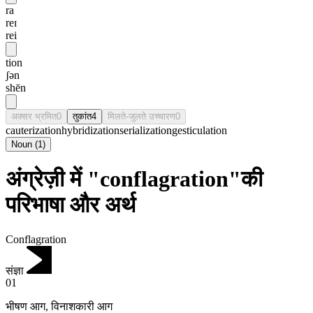
ra
reɪ
rei
tion
ʃən
shēn
अक्सर भ्रमित
0
तुकांत
4
मिलते-जुलते उच्चारण
0
cauterization
hybridization
serialization
gesticulation
Noun
(
1
)
अंग्रेज़ी में "conflagration"की
परिभाषा और अर्थ
Conflagration
संज्ञा
01
भीषण आग
,
विनाशकारी आग