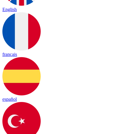
English
français
español