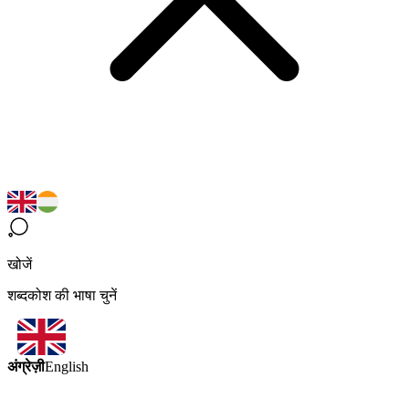
खोजें
शब्दकोश की भाषा चुनें
अंग्रेज़ी
English