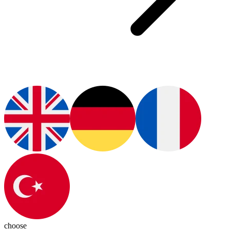
choose