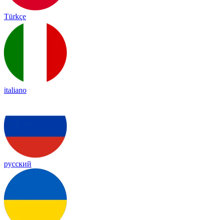
Türkçe
italiano
русский