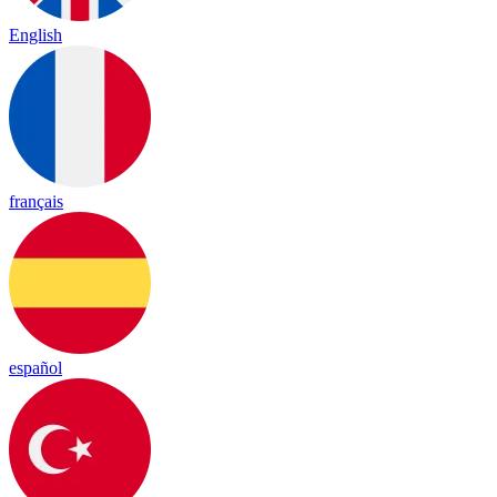
English
français
español