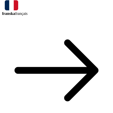
franska
français