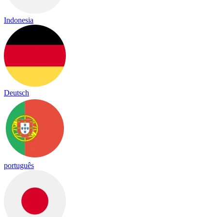
Indonesia
Deutsch
português