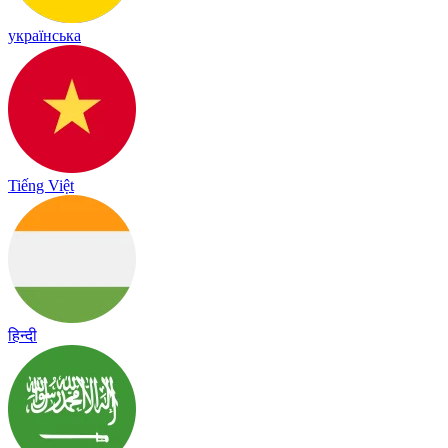
українська
Tiếng Việt
हिन्दी