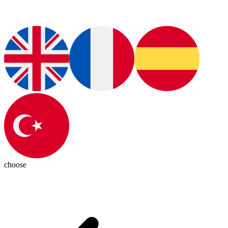
choose