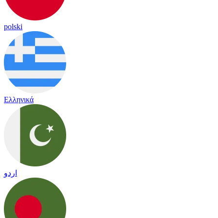
polski
Ελληνικά
اردو