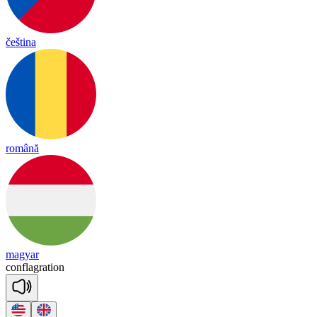
čeština
română
magyar
conf
lag
ra
tion