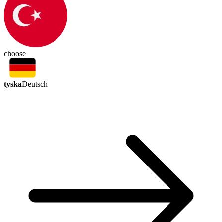
choose
tyska
Deutsch