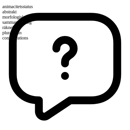
animacitetsstatus
abstrakt
morfologisk sammansättning
sammansättning
räknebart
pluralform
conflagrations