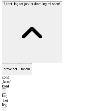
/ˌkɒnf.ˈləg.reɪ.ʃən/
or /konf.lēg.rei.shēn/
stavelser
fonem
conf
ˌkɒnf
konf
lag
ˈləg
lēg