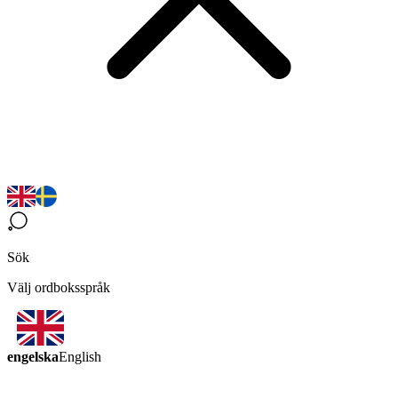
Sök
Välj ordboksspråk
engelska
English