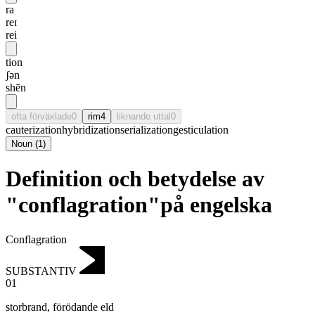
ra
reɪ
rei
tion
ʃən
shēn
ofta förväxlade
0
rim
4
liknande uttal
0
cauterization
hybridization
serialization
gesticulation
Noun
(
1
)
Definition och betydelse av
"conflagration"på engelska
Conflagration
SUBSTANTIV
01
storbrand
,
förödande eld