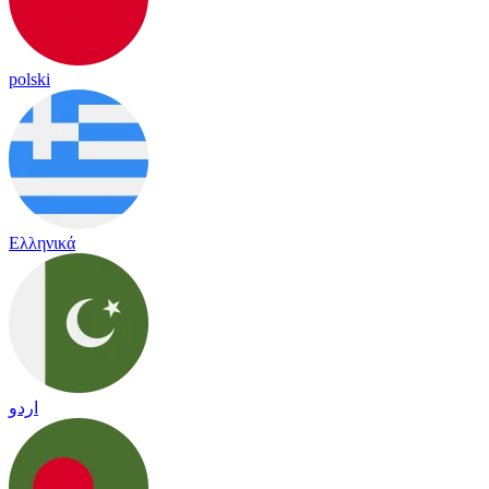
polski
Ελληνικά
اردو