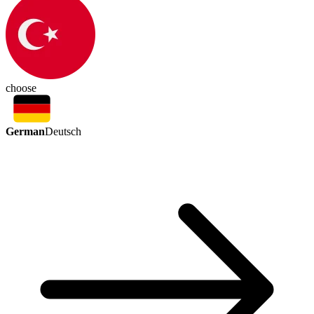
choose
German
Deutsch