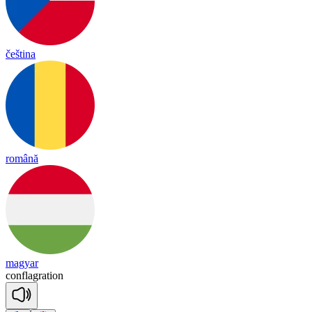
čeština
română
magyar
conf
lag
ra
tion