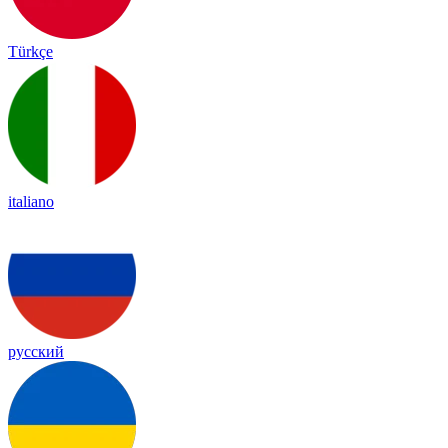
Türkçe
italiano
русский