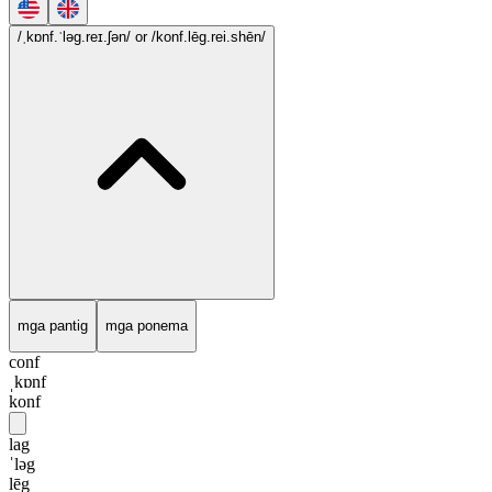
/ˌkɒnf.ˈləg.reɪ.ʃən/
or /konf.lēg.rei.shēn/
mga pantig
mga ponema
conf
ˌkɒnf
konf
lag
ˈləg
lēg