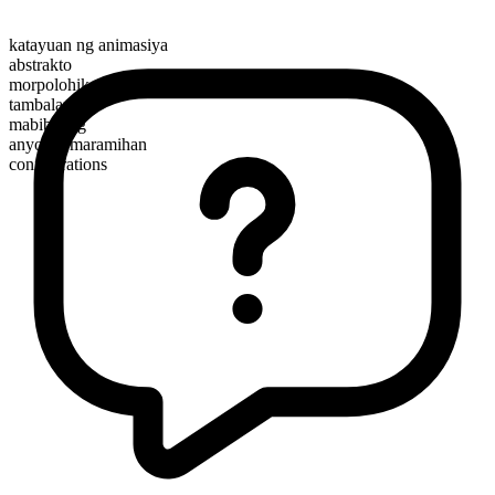
katayuan ng animasiya
abstrakto
morpolohikal na kayarian
tambalan
mabibilang
anyo ng maramihan
conflagrations