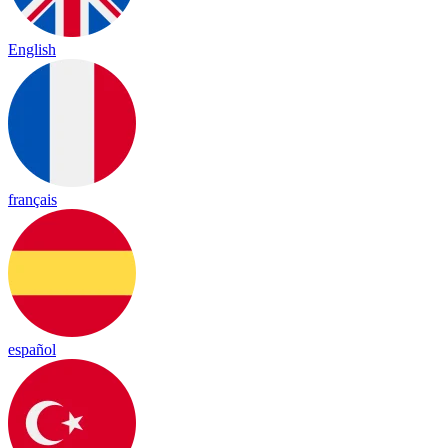
English
français
español