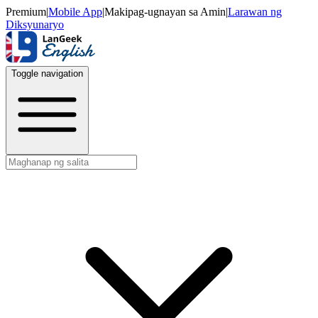
Premium
|
Mobile App
|
Makipag-ugnayan sa Amin
|
Larawan ng
Diksyunaryo
Toggle navigation