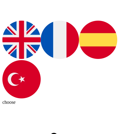
choose