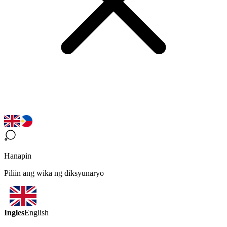
Hanapin
Piliin ang wika ng diksyunaryo
Ingles
English