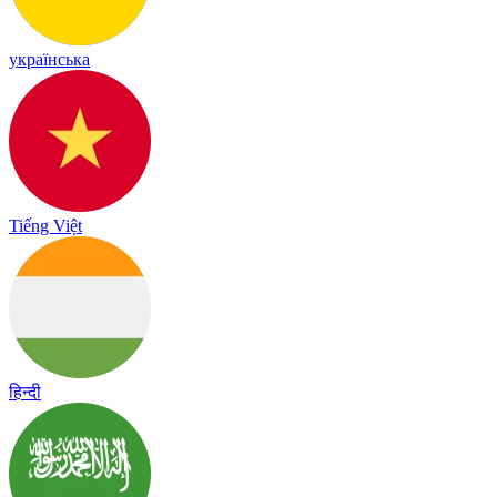
українська
Tiếng Việt
हिन्दी