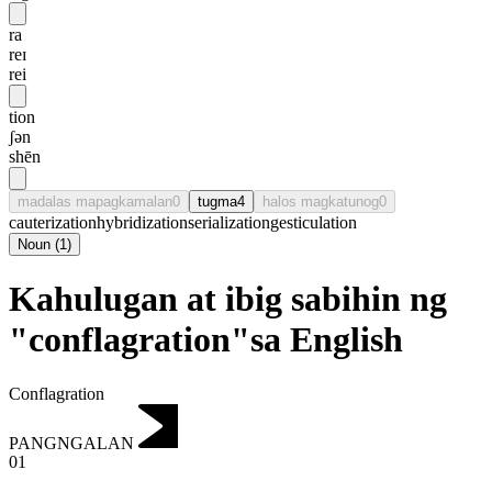
ra
reɪ
rei
tion
ʃən
shēn
madalas mapagkamalan
0
tugma
4
halos magkatunog
0
cauterization
hybridization
serialization
gesticulation
Noun
(
1
)
Kahulugan at ibig sabihin ng
"conflagration"sa English
Conflagration
PANGNGALAN
01