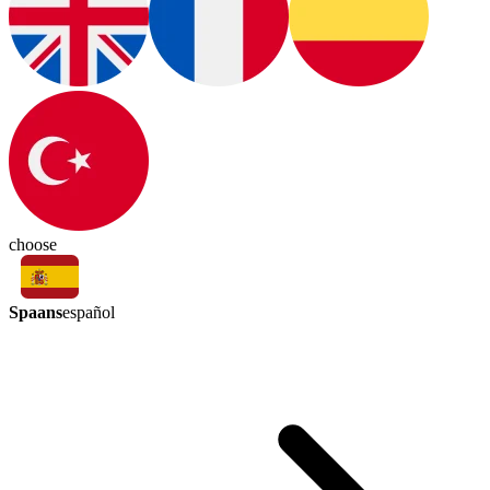
choose
Spaans
español