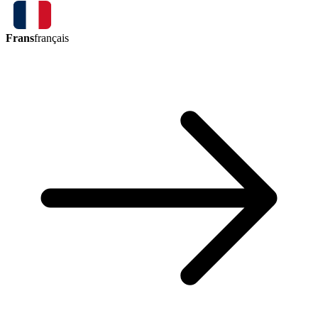
Frans
français