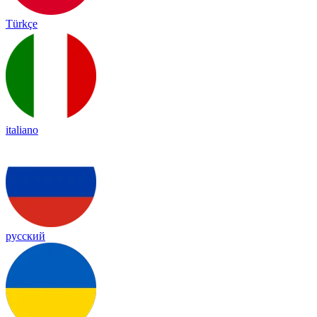
Türkçe
italiano
русский