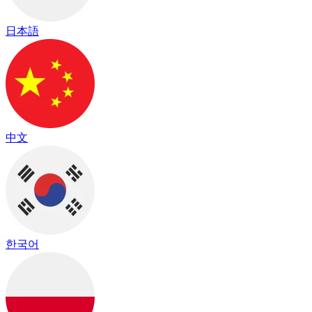
日本語
中文
한국어