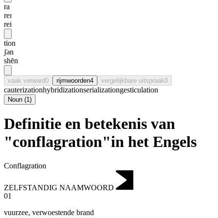
ra
reɪ
rei
tion
ʃən
shēn
vaak verward
0
rijmwoorden
4
vergelijkbare uitspraak
0
cauterization
hybridization
serialization
gesticulation
Noun
(
1
)
Definitie en betekenis van
"conflagration"in het Engels
Conflagration
ZELFSTANDIG NAAMWOORD
01
vuurzee
,
verwoestende brand