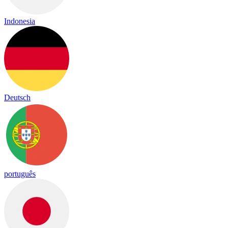
Indonesia
Deutsch
português