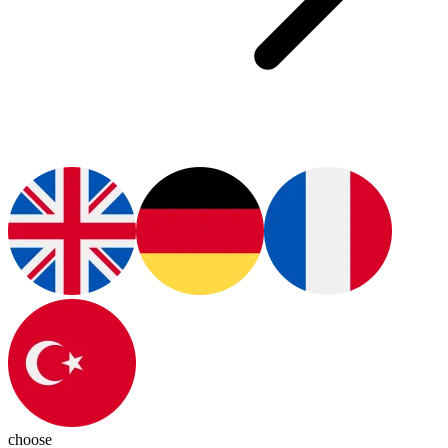
choose