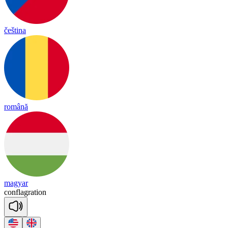
čeština
română
magyar
conf
lag
ra
tion