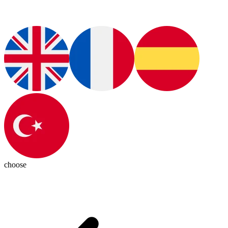
choose