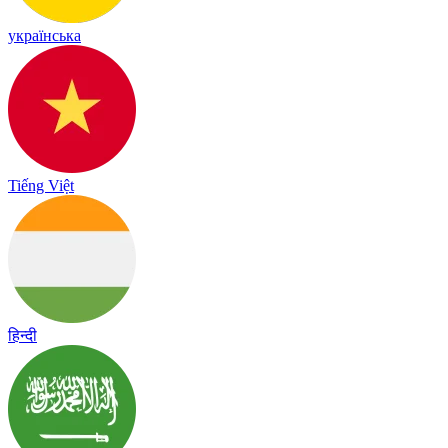
українська
Tiếng Việt
हिन्दी