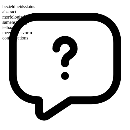
bezieldheidsstatus
abstract
morfologische samenstelling
samenstelling
telbaar
meervoudsvorm
conflagrations