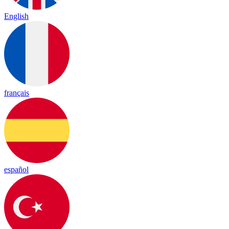
English
français
español