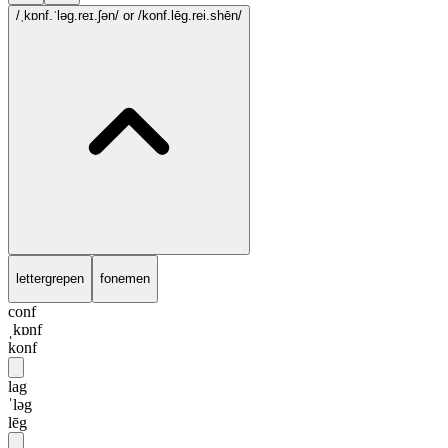
/ˌkɒnf.ˈləg.reɪ.ʃən/
or /konf.lēg.rei.shēn/
lettergrepen
fonemen
conf
ˌkɒnf
konf
lag
ˈləg
lēg