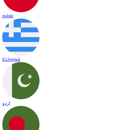
polski
Ελληνικά
اردو