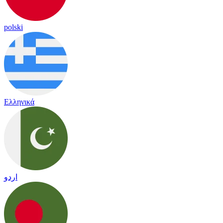
polski
Ελληνικά
اردو