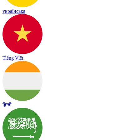
українська
Tiếng Việt
हिन्दी