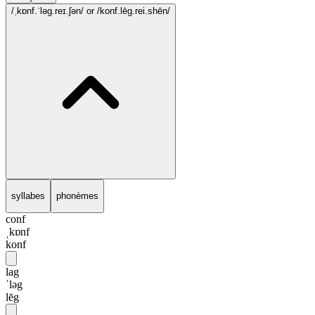
/ˌkɒnf.ˈləg.reɪ.ʃən/
or /konf.lēg.rei.shēn/
syllabes
phonèmes
conf
ˌkɒnf
konf
lag
ˈləg
lēg