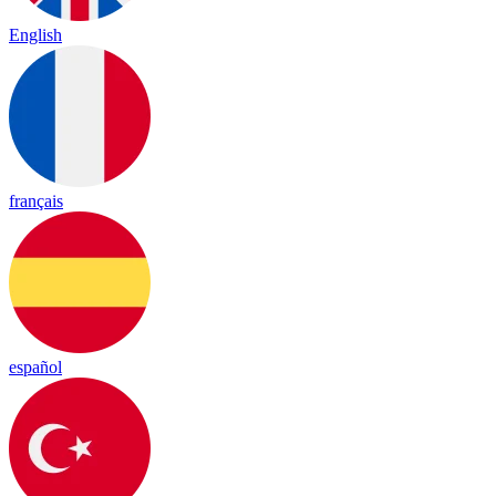
English
français
español