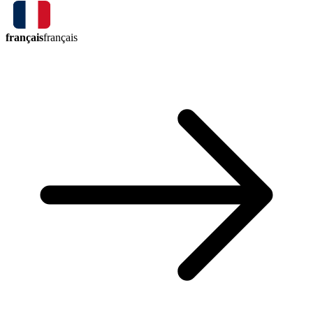
français
français