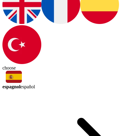
choose
espagnol
español