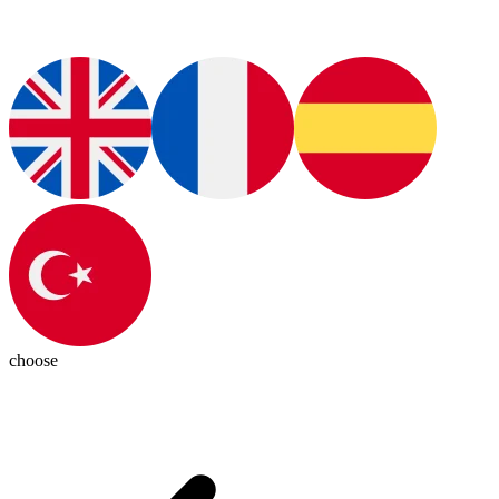
choose