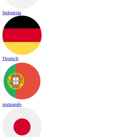
Indonesia
Deutsch
português