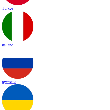
Türkçe
italiano
русский