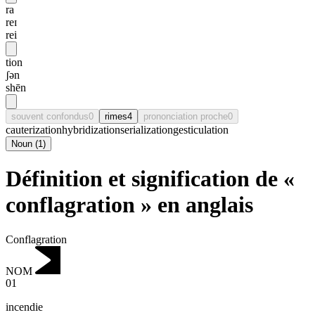
ra
reɪ
rei
tion
ʃən
shēn
souvent confondus
0
rimes
4
prononciation proche
0
cauterization
hybridization
serialization
gesticulation
Noun
(
1
)
Définition et signification de «
conflagration » en anglais
Conflagration
NOM
01
incendie