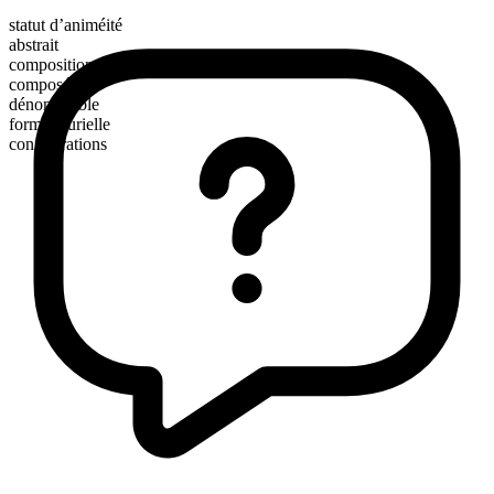
statut d’animéité
abstrait
composition morphologique
composé
dénombrable
forme plurielle
conflagrations