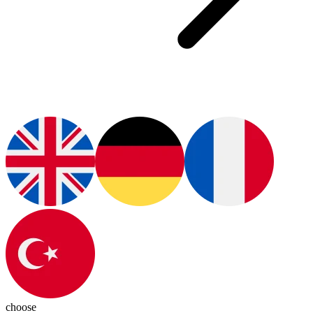
choose