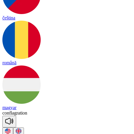
čeština
română
magyar
conf
lag
ra
tion