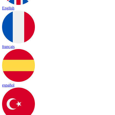
English
français
español