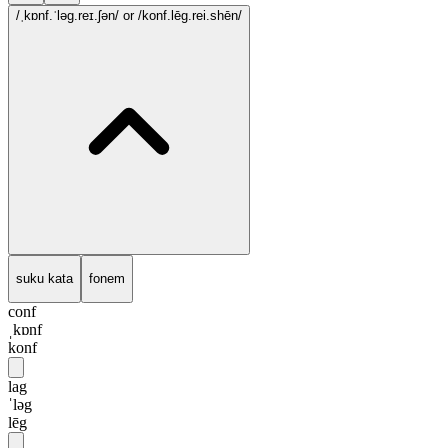
/ˌkɒnf.ˈləg.reɪ.ʃən/
or /konf.lēg.rei.shēn/
suku kata
fonem
conf
ˌkɒnf
konf
lag
ˈləg
lēg