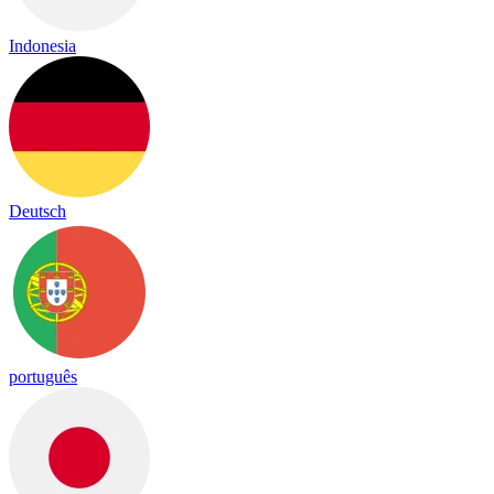
Indonesia
Deutsch
português