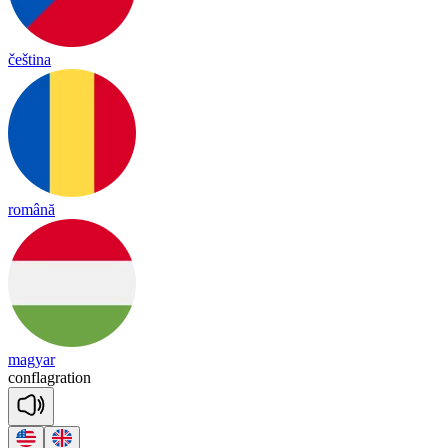
čeština
română
magyar
conf
lag
ra
tion