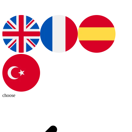
choose