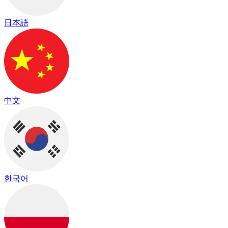
日本語
中文
한국어