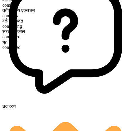
conflict
तृतीय पुरुष एकवचन
conflicts
वर्तमान कृदंत
conflicting
सरल भूतकाल
conflicted
भूत कृदंत
conflicted
उदाहरण