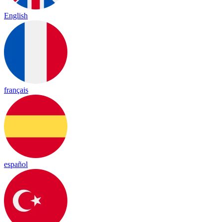
English
français
español