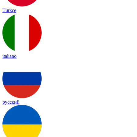
Türkçe
italiano
русский