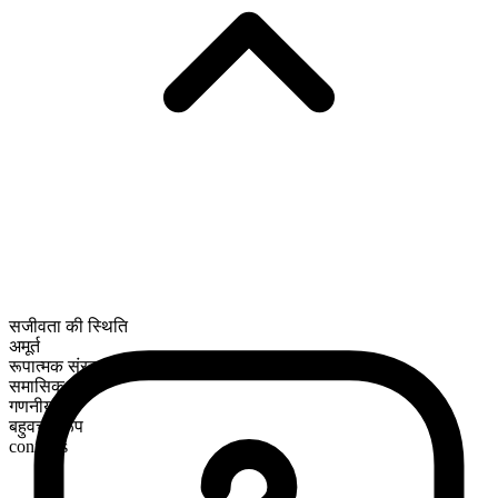
सजीवता की स्थिति
अमूर्त
रूपात्मक संरचना
समासिक
गणनीय
बहुवचन रूप
conflicts