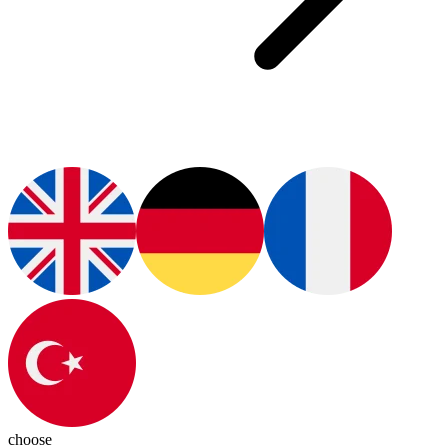
choose