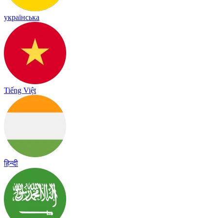
українська
Tiếng Việt
हिन्दी