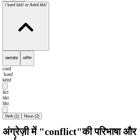
/ˈkənf.lɪkt/
or /kēnf.likt/
अक्षरखंड
ध्वनिम
conf
ˈkənf
kēnf
lict
lɪkt
likt
Verb
(
1
)
Noun
(
2
)
अंग्रेज़ी में "conflict"की परिभाषा और