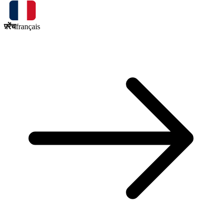
फ़्रेंच
français