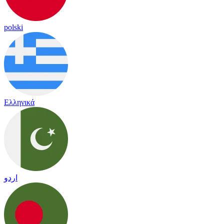
polski
Ελληνικά
اردو