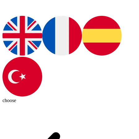
choose