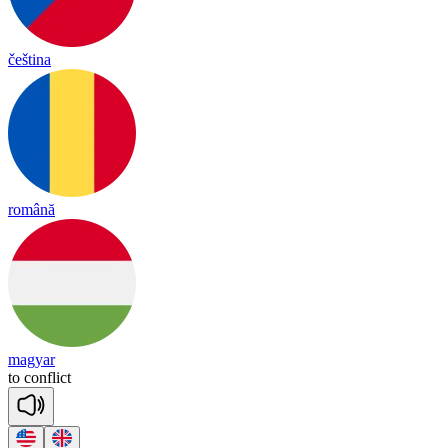
čeština
română
magyar
to
conf
lict