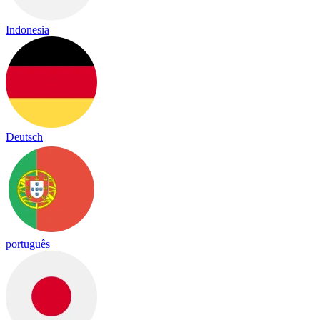
Indonesia
Deutsch
português