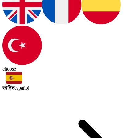
choose
स्पेनिश
español