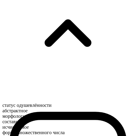
статус одушевлённости
абстрактное
морфологический состав
составное
исчисляемое
форма множественного числа