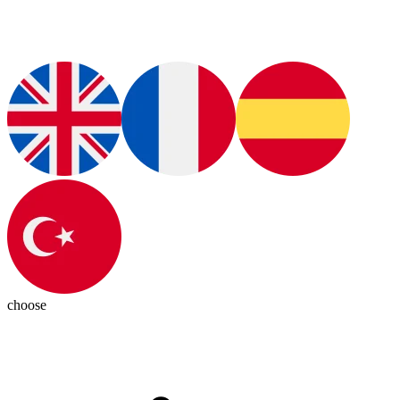
choose