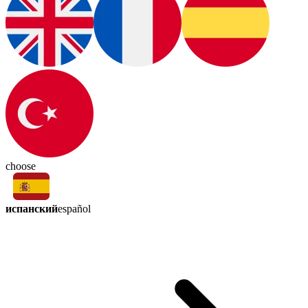
choose
испанский
español