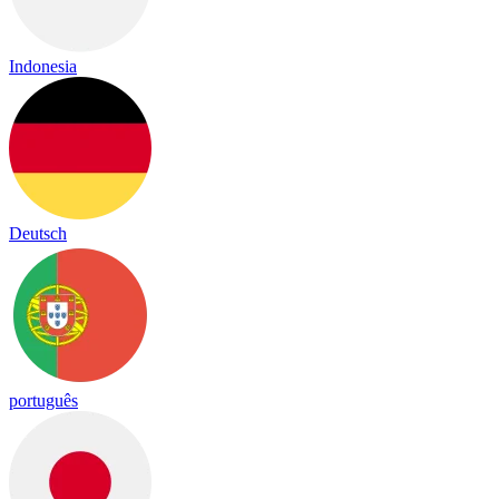
Indonesia
Deutsch
português