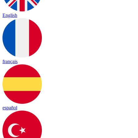
English
français
español