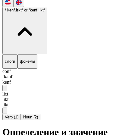
/ˈkənf.lɪkt/
or /kēnf.likt/
слоги
фонемы
conf
ˈkənf
kēnf
lict
lɪkt
likt
Verb
(
1
)
Noun
(
2
)
Определение и значение