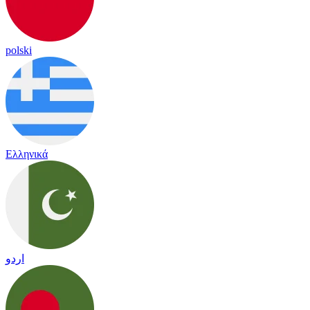
polski
Ελληνικά
اردو