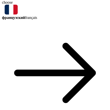
choose
французский
français