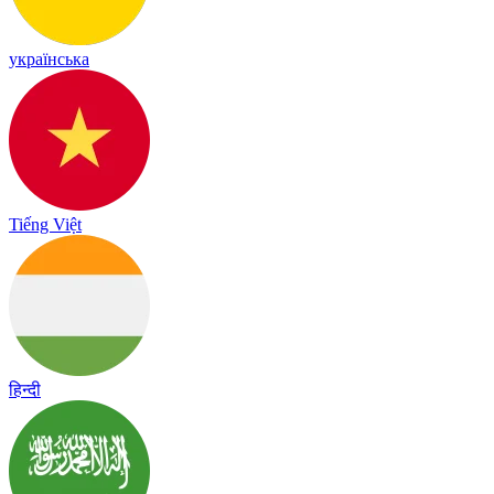
українська
Tiếng Việt
हिन्दी