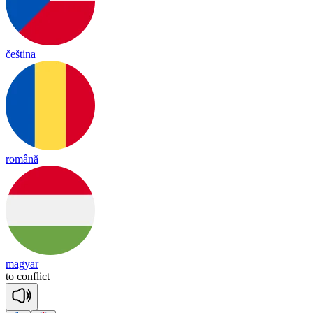
čeština
română
magyar
to
conf
lict