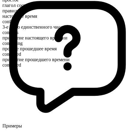
глагол состояния
правильный
настоящее время
conflict
3-е лицо единственного числа
conflicts
причастие настоящего времени
conflicting
простое прошедшее время
conflicted
причастие прошедшего времени
conflicted
Примеры