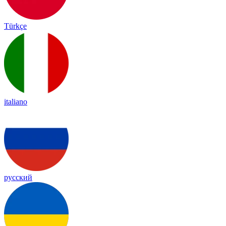
Türkçe
italiano
русский