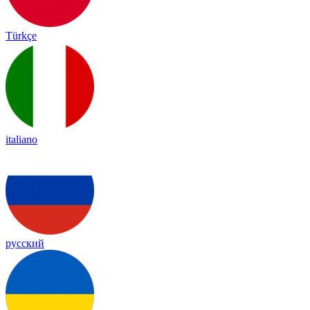
Türkçe
italiano
русский