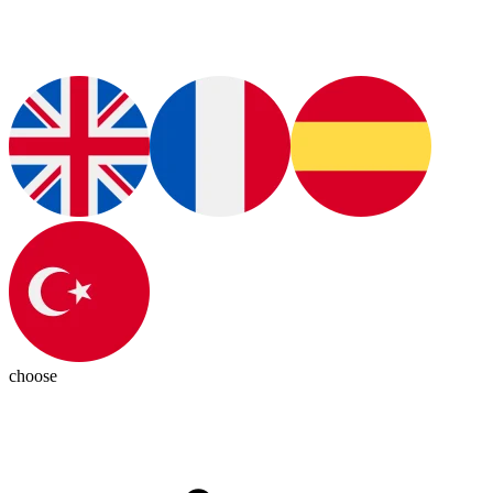
choose