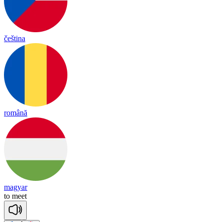
čeština
română
magyar
to
meet