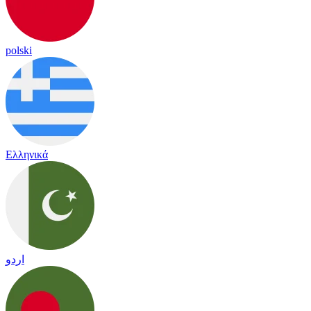
polski
Ελληνικά
اردو