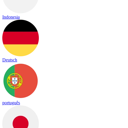
Indonesia
Deutsch
português