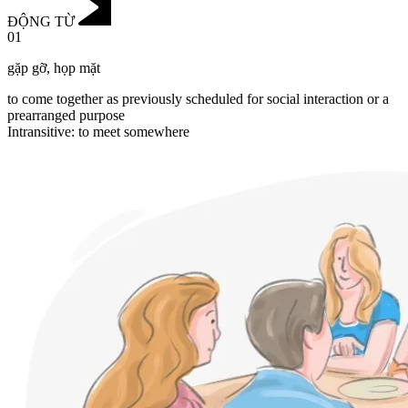
ĐỘNG TỪ
01
gặp gỡ
,
họp mặt
to come together as previously scheduled for social interaction or a
prearranged purpose
Intransitive
:
to meet
somewhere