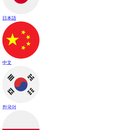
日本語
中文
한국어