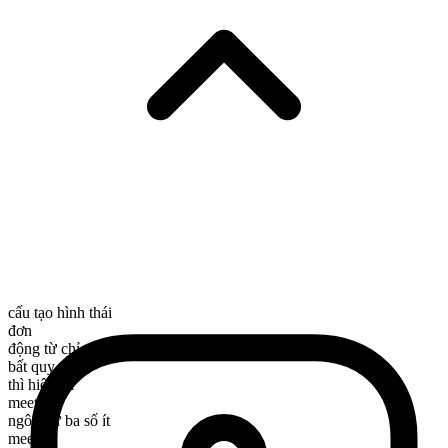
cấu tạo hình thái
đơn
động từ chỉ sự chuyển động
bất quy tắc
thì hiện tại
meet
ngôi thứ ba số ít
meets