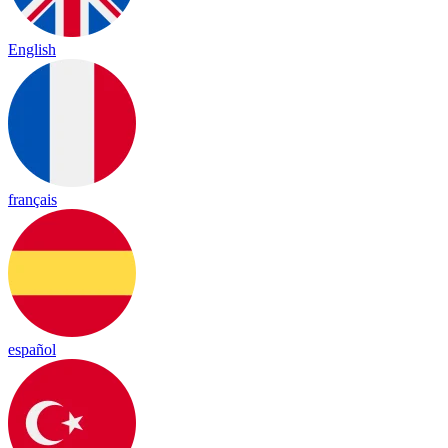
English
français
español