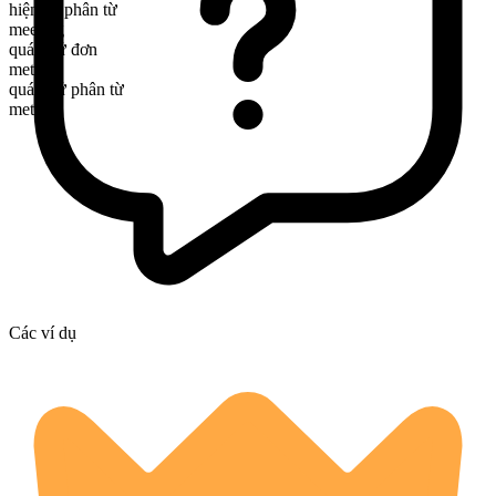
hiện tại phân từ
meeting
quá khứ đơn
met
quá khứ phân từ
met
Các ví dụ