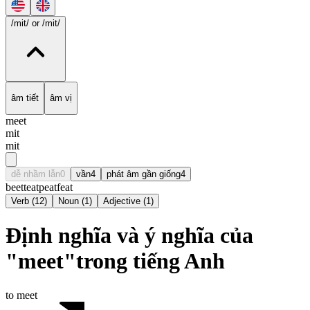
/mit/
or /mit/
âm tiết
âm vị
meet
mit
mit
dễ nhầm lẫn
0
vần
4
phát âm gần giống
4
beet
teat
peat
feat
Verb
(
12
)
Noun
(
1
)
Adjective
(
1
)
Định nghĩa và ý nghĩa của
"meet"trong tiếng Anh
to meet