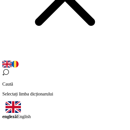
Caută
Selectați limba dicționarului
engleză
English