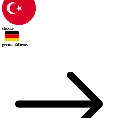
choose
germană
Deutsch