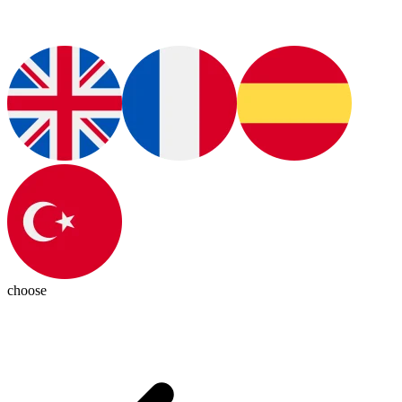
choose