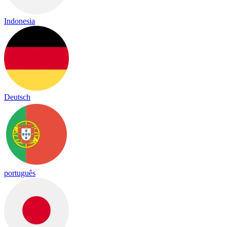
Indonesia
Deutsch
português