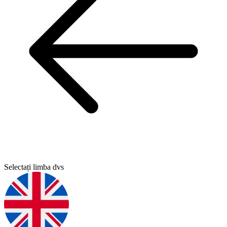
Selectați limba dvs