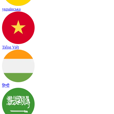
українська
Tiếng Việt
हिन्दी