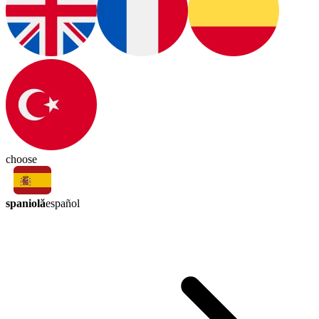
choose
spaniolă
español