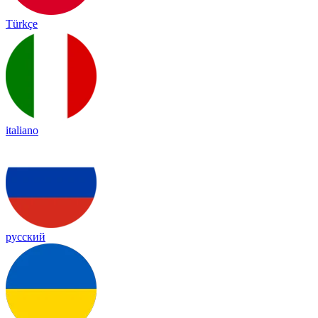
Türkçe
italiano
русский