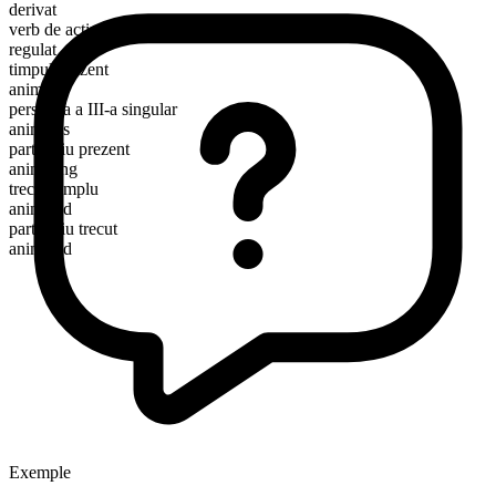
derivat
verb de acțiune
regulat
timpul prezent
animate
persoana a III-a singular
animates
participiu prezent
animating
trecut simplu
animated
participiu trecut
animated
Exemple