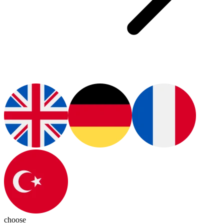
choose