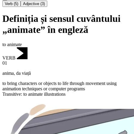
Verb
(
5
)
Adjective
(
3
)
Definiția și sensul cuvântului
„animate” în engleză
to animate
VERB
01
anima
,
da viață
to bring characters or objects to life through movement using
animation techniques or computer programs
Transitive
:
to animate
illustrations