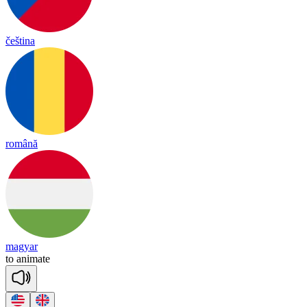
čeština
română
magyar
to
a
ni
mate