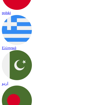
polski
Ελληνικά
اردو