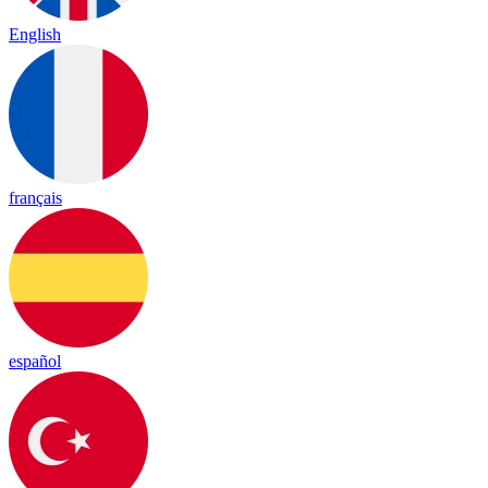
English
français
español