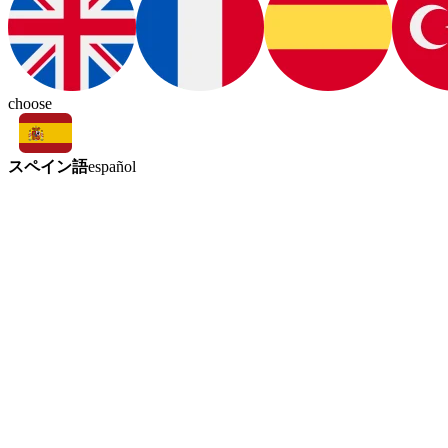
choose
スペイン語
español