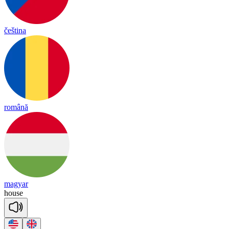
čeština
română
magyar
house