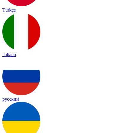
Türkçe
italiano
русский