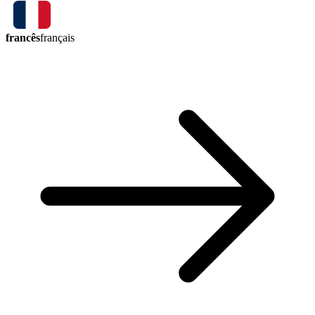
francês
français