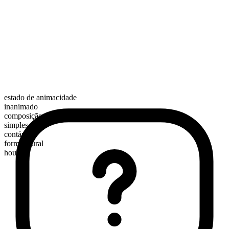
estado de animacidade
inanimado
composição morfológica
simples
contável
forma plural
houses