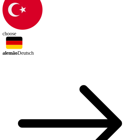
choose
alemão
Deutsch