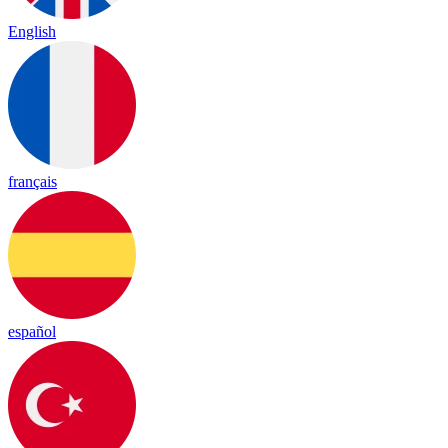
English
français
español