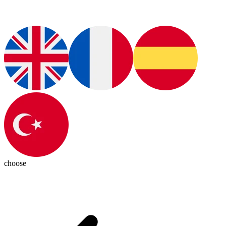
choose