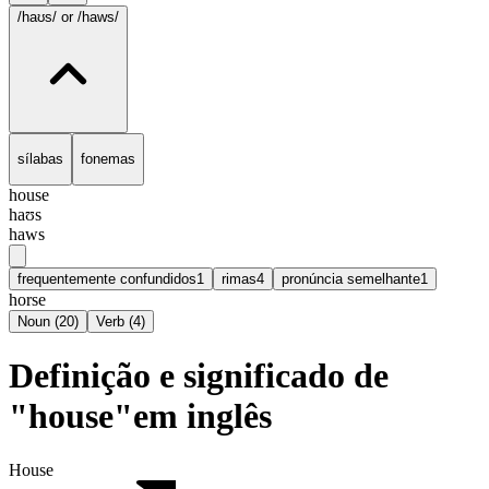
/haʊs/
or /haws/
sílabas
fonemas
house
haʊs
haws
frequentemente confundidos
1
rimas
4
pronúncia semelhante
1
horse
Noun
(
20
)
Verb
(
4
)
Definição e significado de
"house"em inglês
House