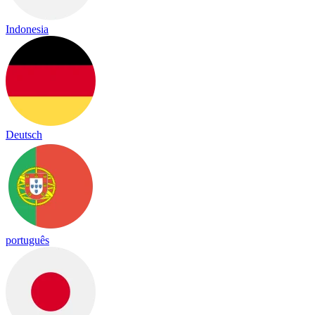
Indonesia
Deutsch
português