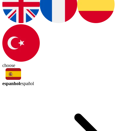
choose
espanhol
español