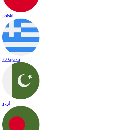
polski
Ελληνικά
اردو