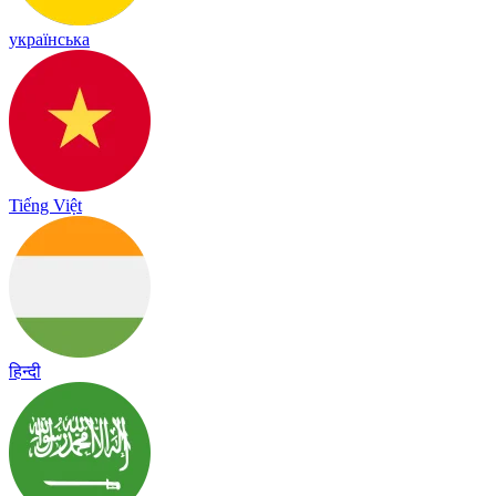
українська
Tiếng Việt
हिन्दी