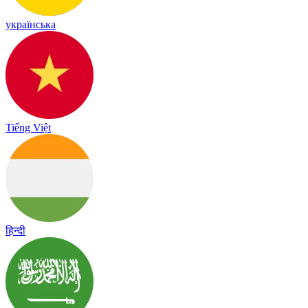
українська
Tiếng Việt
हिन्दी