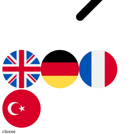
choose