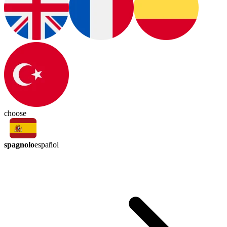
choose
spagnolo
español