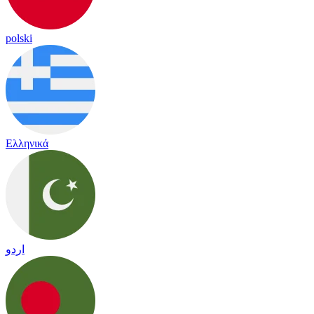
polski
Ελληνικά
اردو