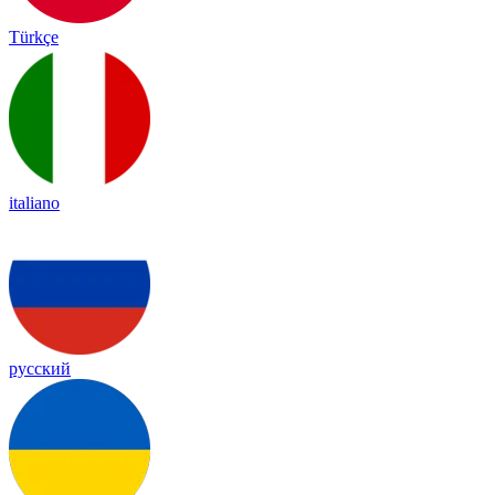
Türkçe
italiano
русский