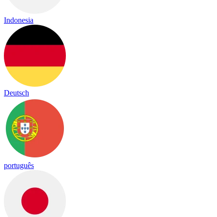
Indonesia
Deutsch
português