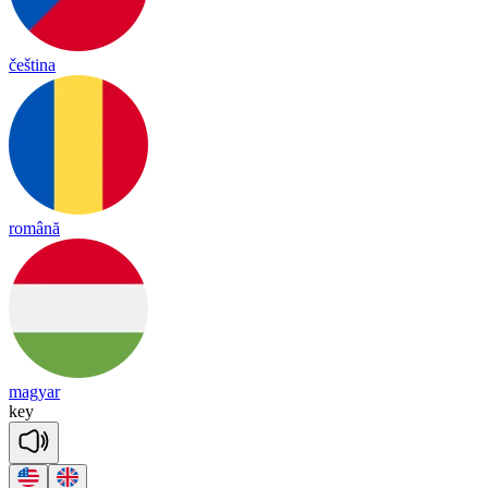
čeština
română
magyar
key