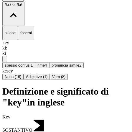
/ki:/
or /ki/
sillabe
fonemi
key
ki:
ki
spesso confusi
1
rime
4
pronuncia simile
2
kesey
Noun
(
16
)
Adjective
(
1
)
Verb
(
8
)
Definizione e significato di
"key"in inglese
Key
SOSTANTIVO