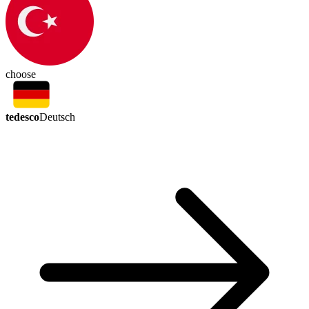
choose
tedesco
Deutsch