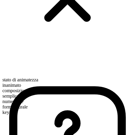
stato di animatezza
inanimato
composizione morfologica
semplice
numerabile
forma plurale
keys