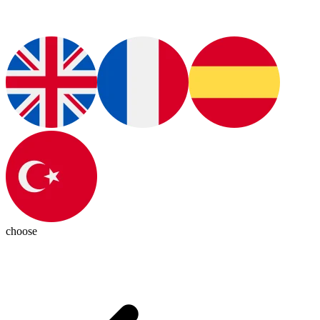
choose