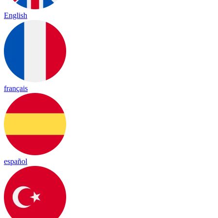
English
français
español