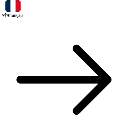
फ़्रेंच
français