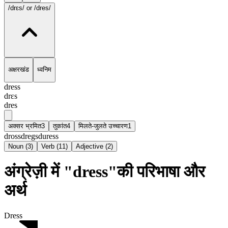
/drɛs/
or /dres/
अक्षरखंड
ध्वनिम
dress
drɛs
dres
अक्सर भ्रमित
3
तुकांत
4
मिलते-जुलते उच्चारण
1
dross
dregs
duress
Noun
(
3
)
Verb
(
11
)
Adjective
(
2
)
अंग्रेज़ी में "dress"की परिभाषा और
अर्थ
Dress