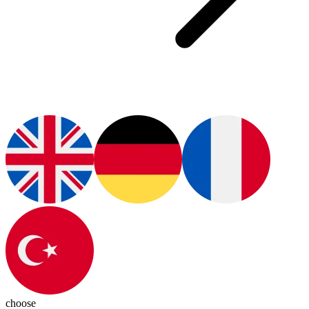
choose