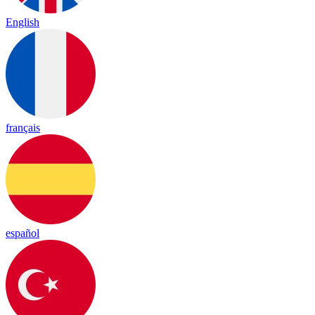
English
français
español