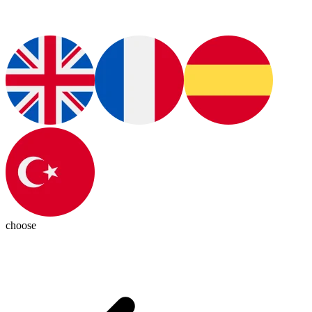
choose