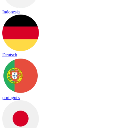
Indonesia
Deutsch
português