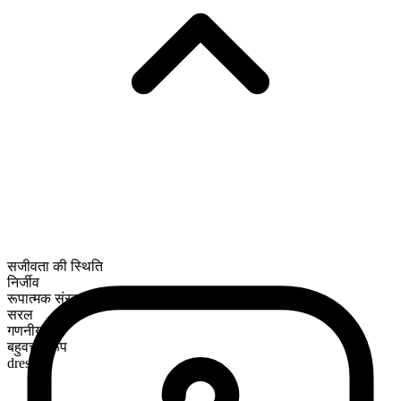
सजीवता की स्थिति
निर्जीव
रूपात्मक संरचना
सरल
गणनीय
बहुवचन रूप
dresses