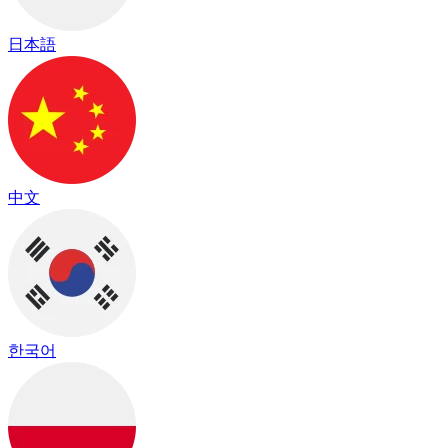
日本語
中文
한국어