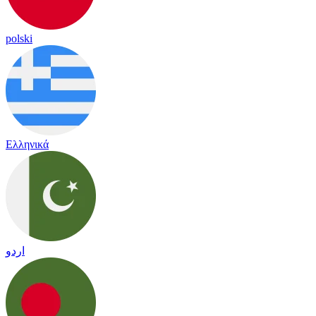
polski
Ελληνικά
اردو