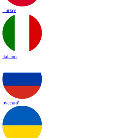
Türkçe
italiano
русский