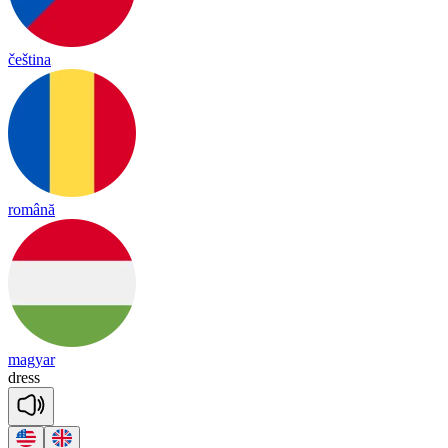
čeština
română
magyar
dress