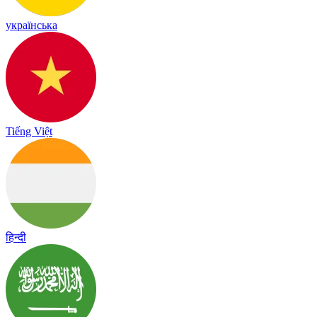
українська
Tiếng Việt
हिन्दी