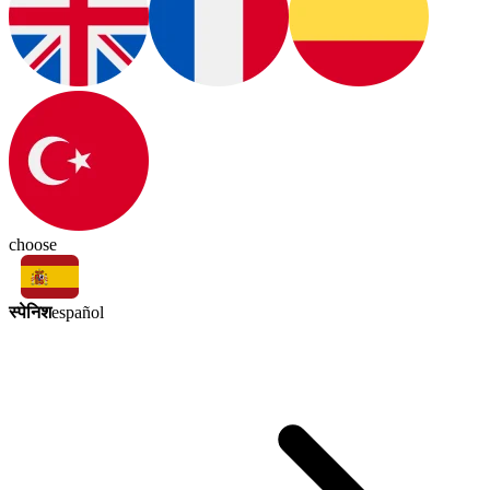
choose
स्पेनिश
español