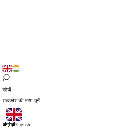
खोजें
शब्दकोश की भाषा चुनें
अंग्रेज़ी
English