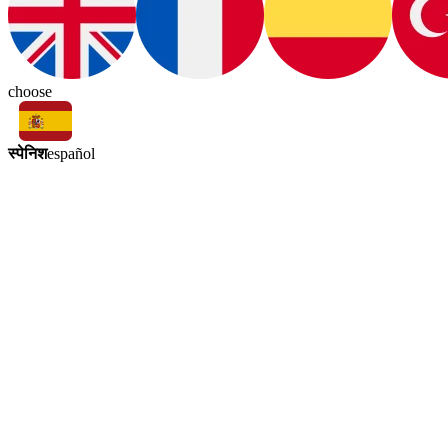
choose
स्पेनिश
español