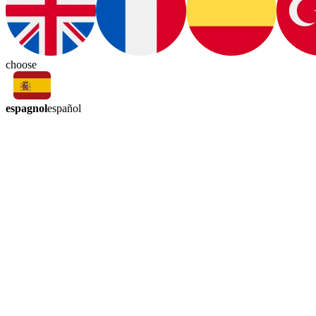
choose
espagnol
español