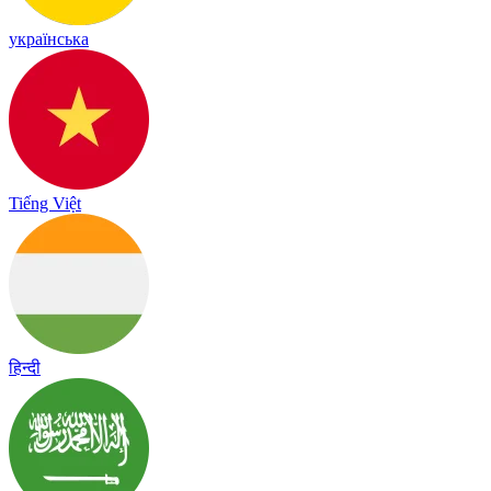
українська
Tiếng Việt
हिन्दी