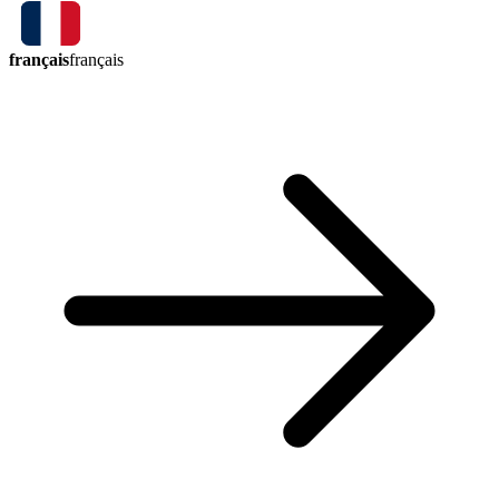
français
français