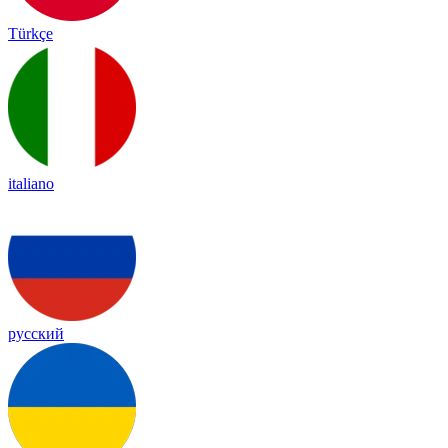
Türkçe
italiano
русский