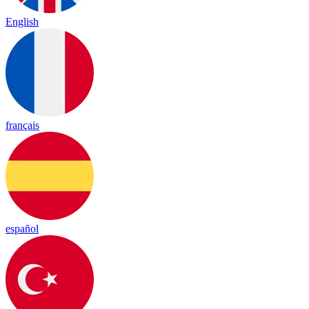
English
français
español