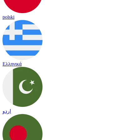
polski
Ελληνικά
اردو