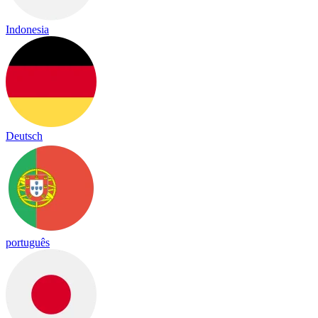
Indonesia
Deutsch
português