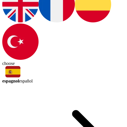
choose
espagnol
español