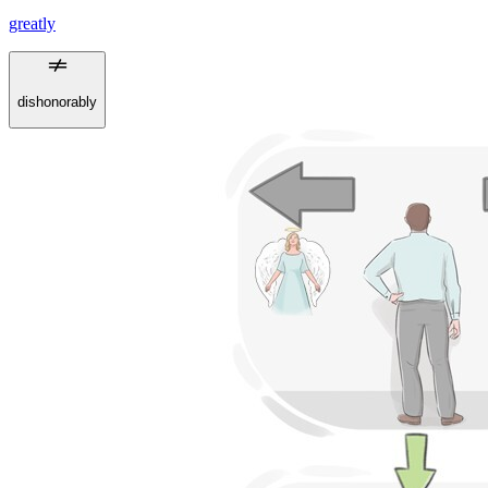
greatly
dishonorably