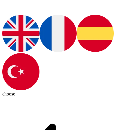
choose