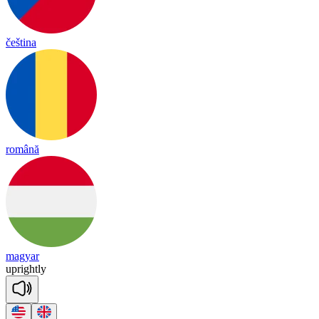
čeština
română
magyar
up
right
ly