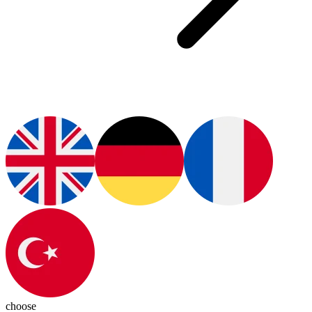
choose