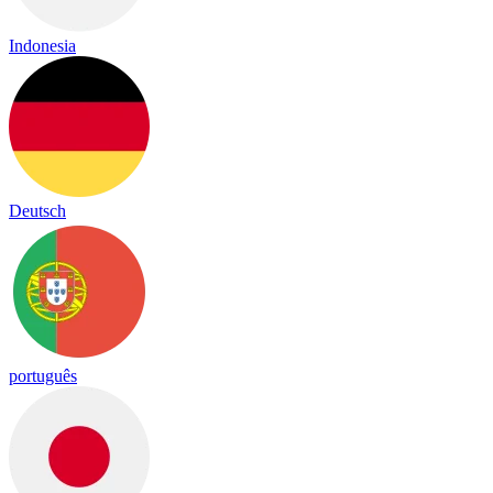
Indonesia
Deutsch
português