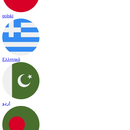
polski
Ελληνικά
اردو