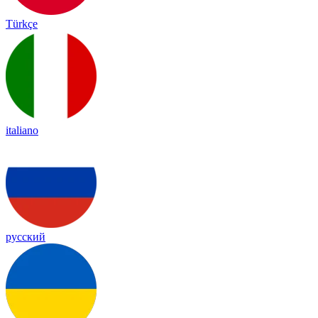
Türkçe
italiano
русский