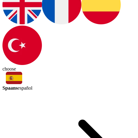
choose
Spaans
español