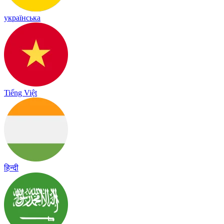
українська
Tiếng Việt
हिन्दी