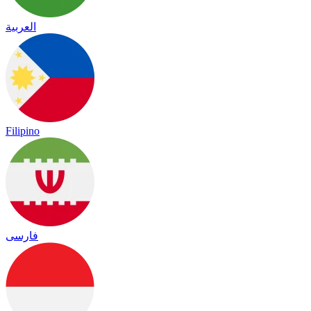
العربية
Filipino
فارسی