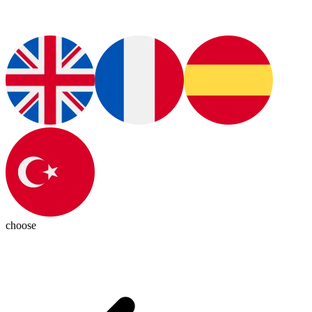
choose