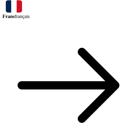
Frans
français