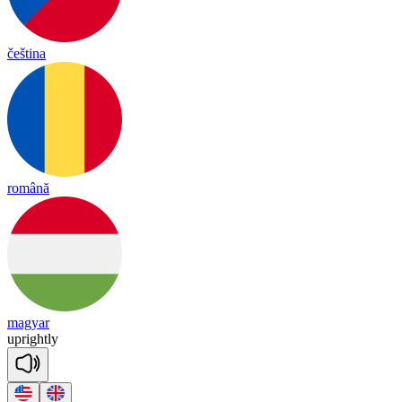
čeština
română
magyar
up
right
ly