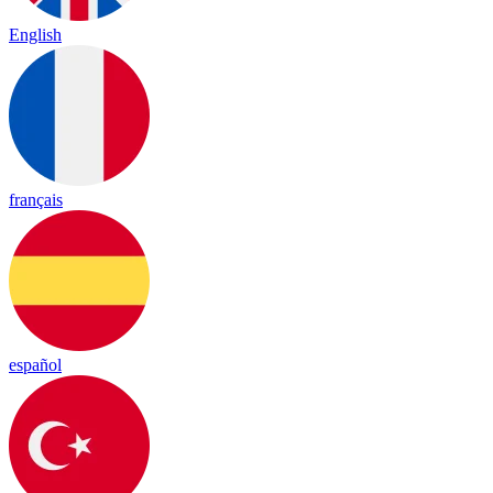
English
français
español