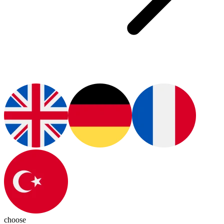
choose