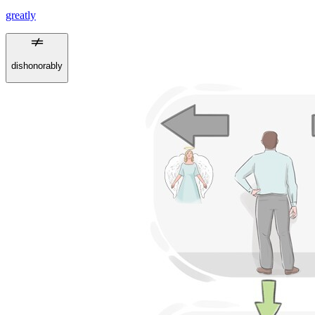
greatly
dishonorably