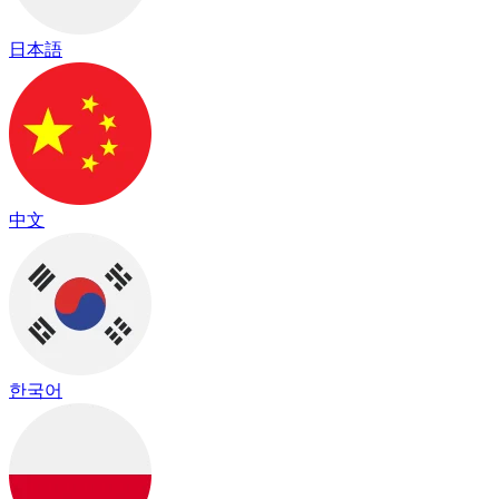
日本語
中文
한국어