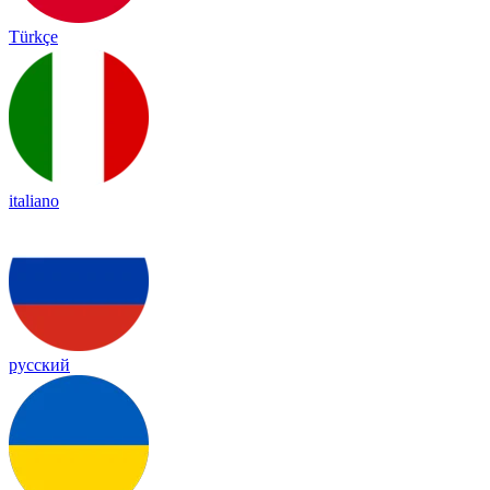
Türkçe
italiano
русский