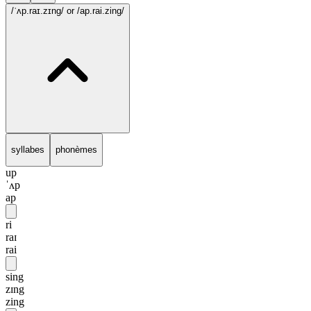
/ˈʌp.raɪ.zɪng/
or /ap.rai.zing/
syllabes
phonèmes
up
ˈʌp
ap
ri
raɪ
rai
sing
zɪng
zing