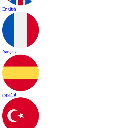
English
français
español