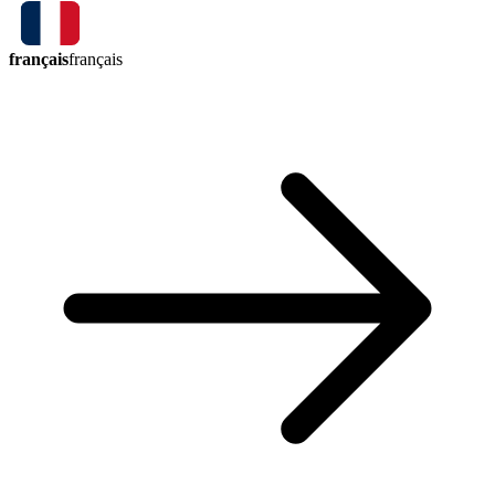
français
français