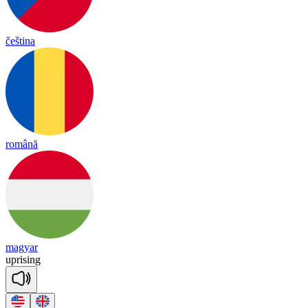
čeština
română
magyar
up
ri
sing