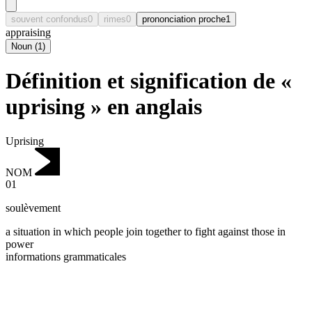
souvent confondus
0
rimes
0
prononciation proche
1
appraising
Noun
(
1
)
Définition et signification de «
uprising » en anglais
Uprising
NOM
01
soulèvement
a situation in which people join together to fight against those in
power
informations grammaticales