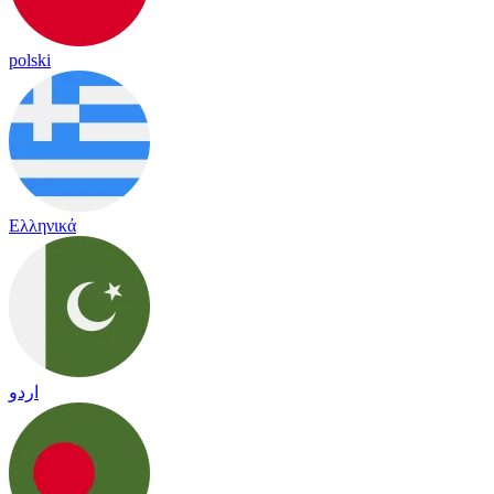
polski
Ελληνικά
اردو