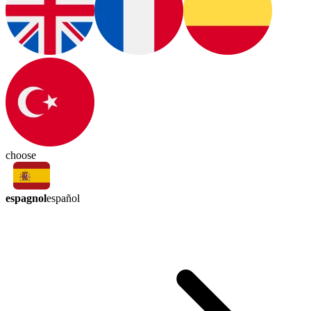
choose
espagnol
español