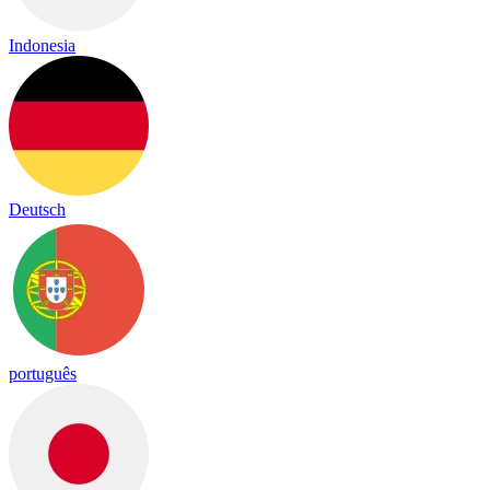
Indonesia
Deutsch
português