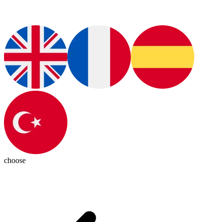
choose