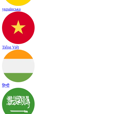
українська
Tiếng Việt
हिन्दी