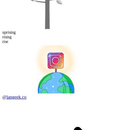
up
rising
rising
rise
@langeek.co