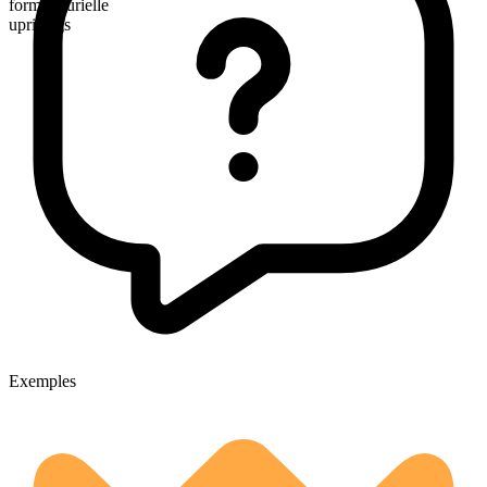
forme plurielle
uprisings
Exemples