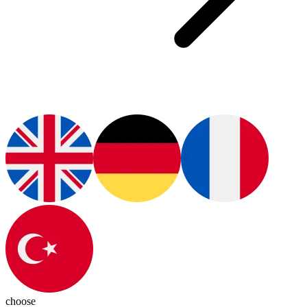
choose