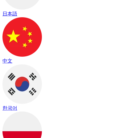
日本語
中文
한국어