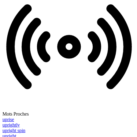
Mots Proches
uprise
uprightly
upright spin
upright