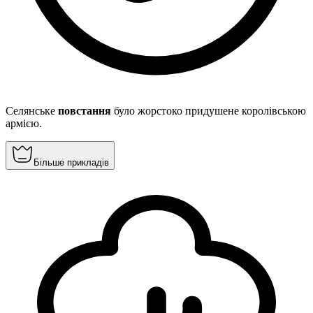
Селянське
повстання
було жорстоко придушене королівською
армією.
Більше прикладів