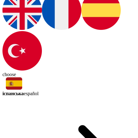
choose
іспанська
español