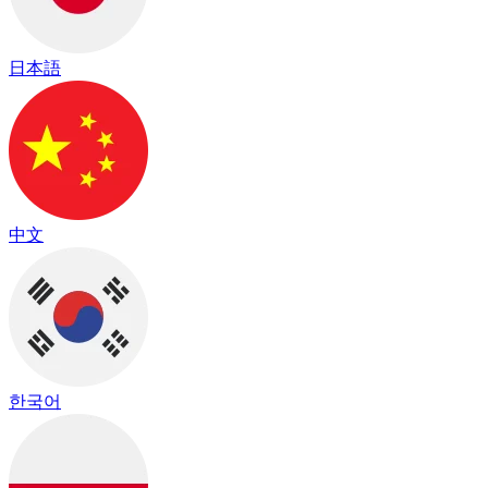
日本語
中文
한국어