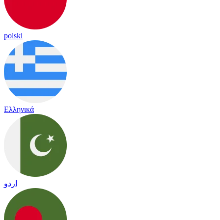
polski
Ελληνικά
اردو