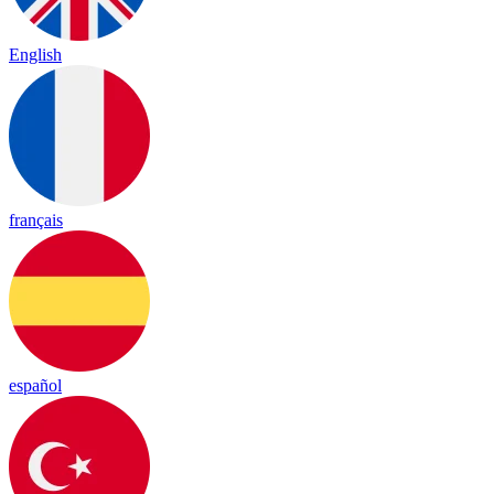
English
français
español