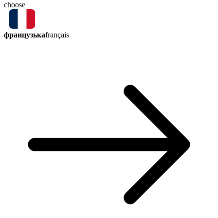
choose
французька
français