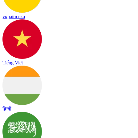
українська
Tiếng Việt
हिन्दी