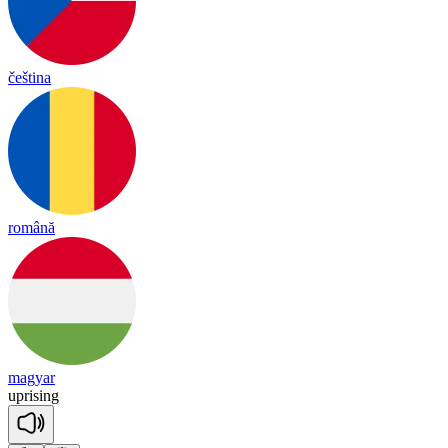
čeština
română
magyar
up
ri
sing