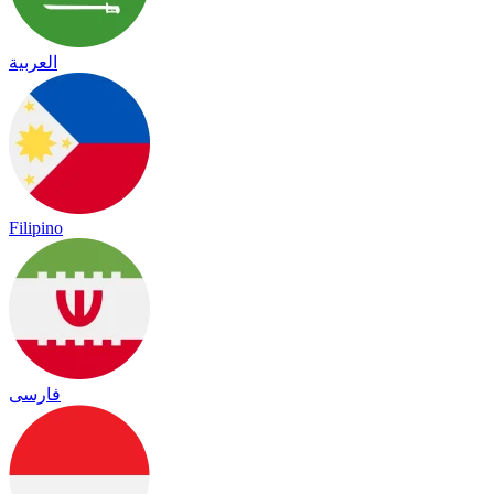
العربية
Filipino
فارسی