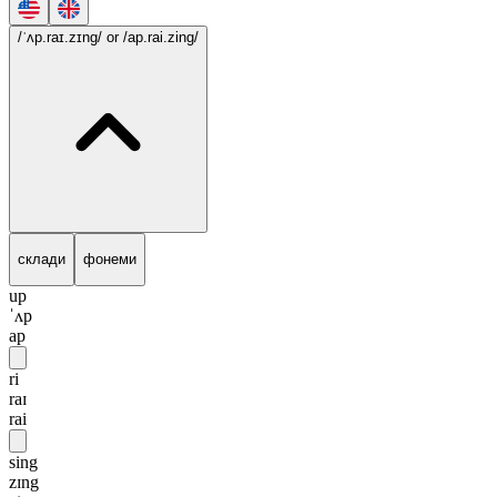
/ˈʌp.raɪ.zɪng/
or /ap.rai.zing/
склади
фонеми
up
ˈʌp
ap
ri
raɪ
rai
sing
zɪng