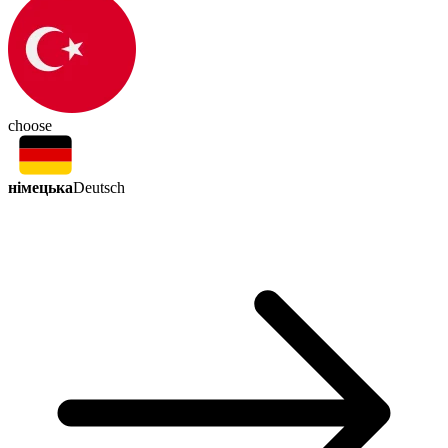
choose
німецька
Deutsch