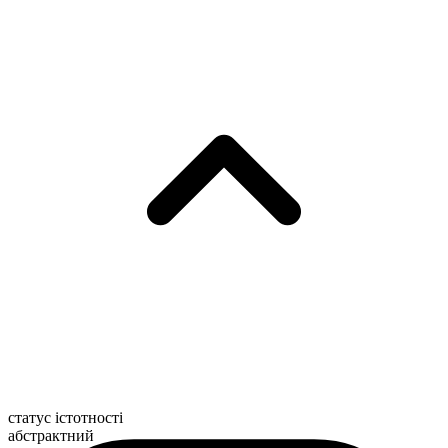
статус істотності
абстрактний