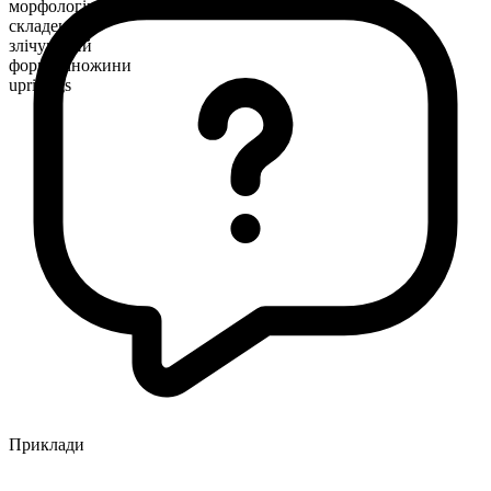
морфологічна будова
складене
злічуваний
форма множини
uprisings
Приклади