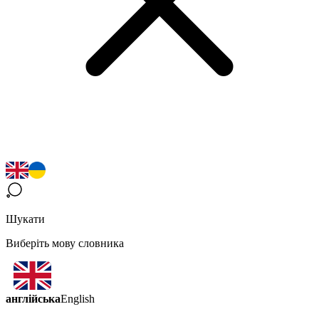
Шукати
Виберіть мову словника
англійська
English