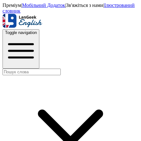
Преміум
|
Мобільний Додаток
|
Зв'яжіться з нами
|
Ілюстрований
словник
Toggle navigation