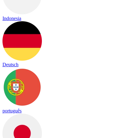
Indonesia
Deutsch
português