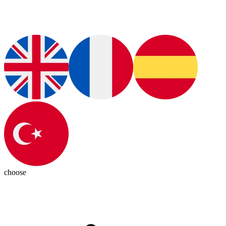
choose