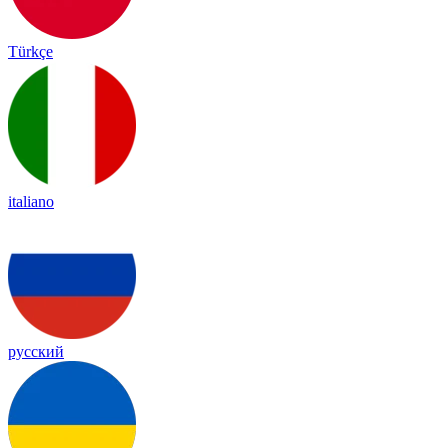
Türkçe
italiano
русский