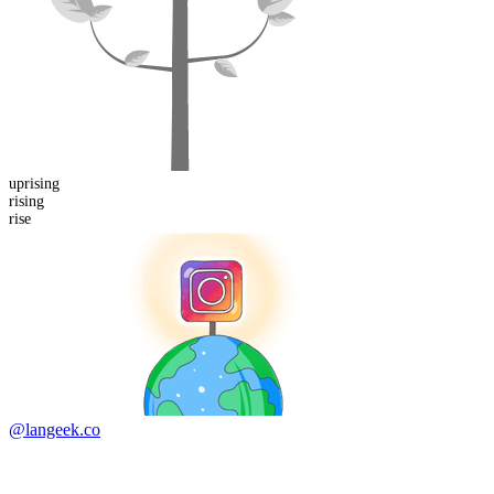
up
rising
rising
rise
@langeek.co