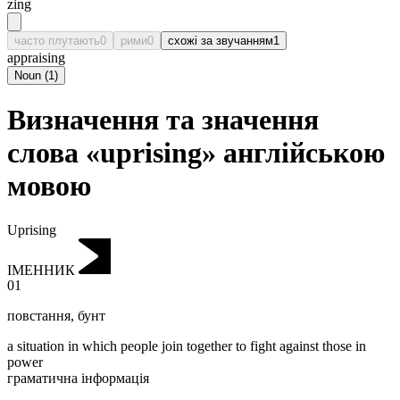
zing
часто плутають
0
рими
0
схожі за звучанням
1
appraising
Noun
(
1
)
Визначення та значення
слова «uprising» англійською
мовою
Uprising
ІМЕННИК
01
повстання
,
бунт
a situation in which people join together to fight against those in
power
граматична інформація