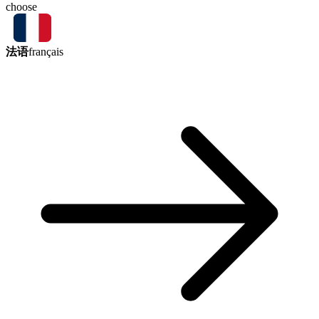
choose
法语
français