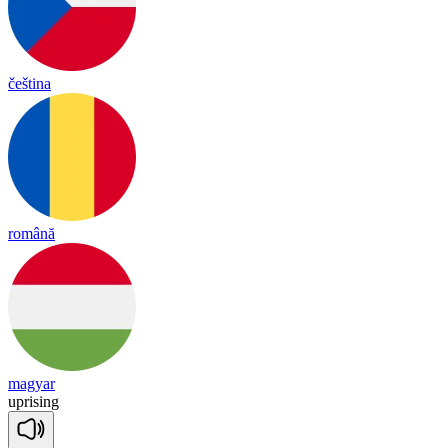
čeština
română
magyar
up
ri
sing