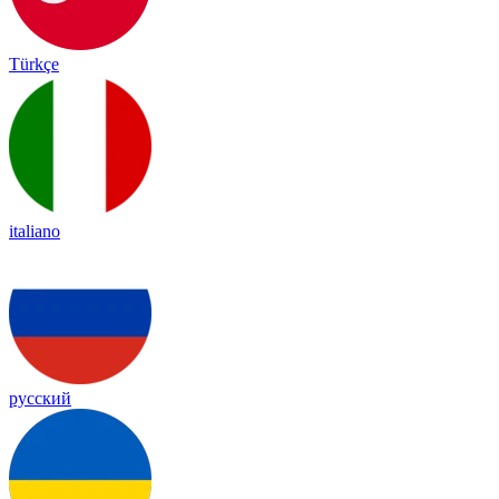
Türkçe
italiano
русский