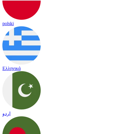
polski
Ελληνικά
اردو