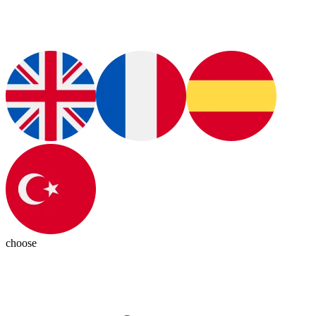
choose