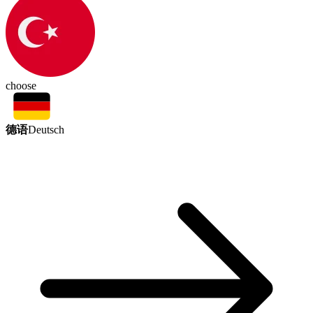
choose
德语
Deutsch