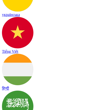
українська
Tiếng Việt
हिन्दी