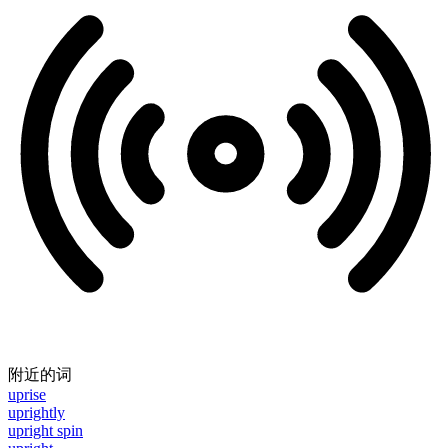
附近的词
uprise
uprightly
upright spin