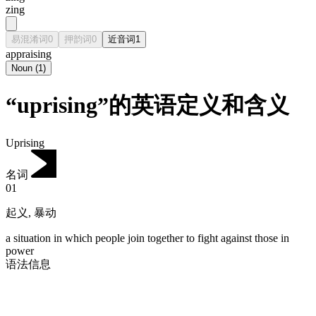
zing
易混淆词
0
押韵词
0
近音词
1
appraising
Noun
(
1
)
“uprising”的英语定义和含义
Uprising
名词
01
起义
,
暴动
a situation in which people join together to fight against those in
power
语法信息