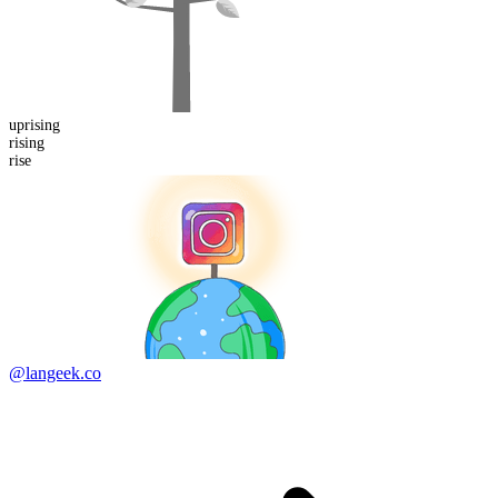
up
rising
rising
rise
@langeek.co