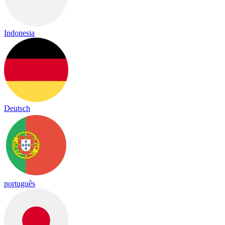
Indonesia
Deutsch
português