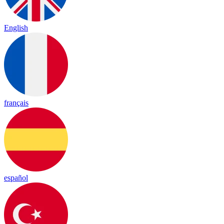
English
français
español