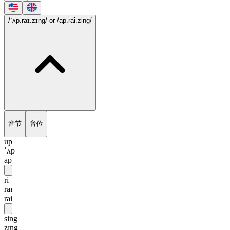
/ˈʌp.raɪ.zɪng/
or /ap.rai.zing/
音节
音位
up
ˈʌp
ap
ri
raɪ
rai
sing
zɪng