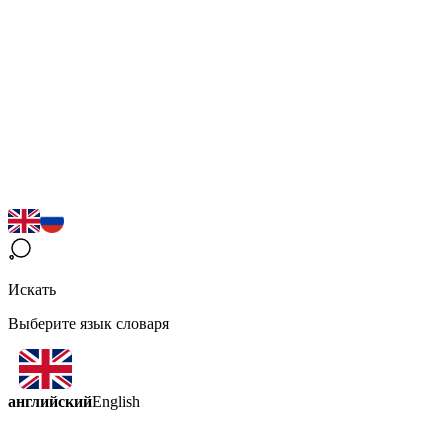
Искать
Выберите язык словаря
английский
English