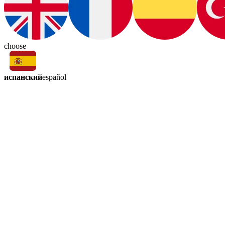
choose
испанский
español