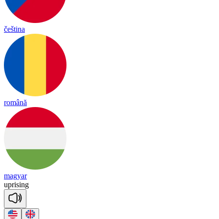
čeština
română
magyar
up
ri
sing