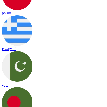
polski
Ελληνικά
اردو