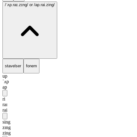
/ˈʌp.raɪ.zɪng/
or /ap.rai.zing/
stavelser
fonem
up
ˈʌp
ap
ri
raɪ
rai
sing
zɪng
zing