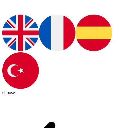
choose