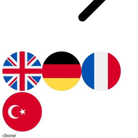
choose