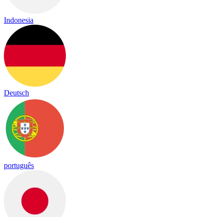
Indonesia
Deutsch
português