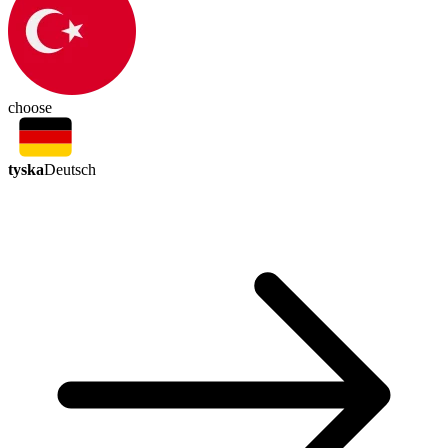
choose
tyska
Deutsch