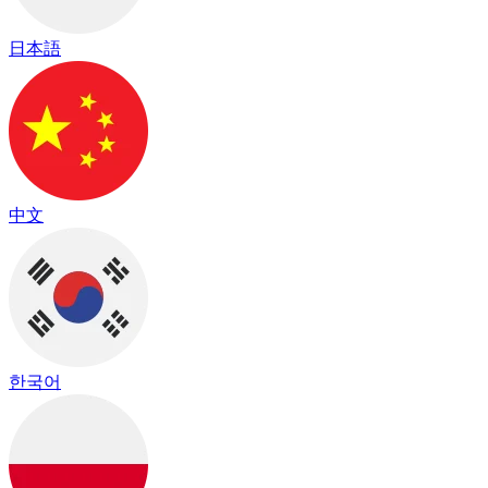
日本語
中文
한국어