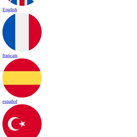
English
français
español