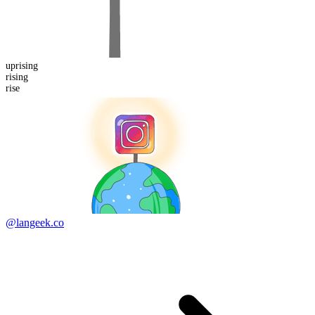
up
rising
rising
rise
@langeek.co