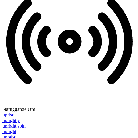
Närliggande Ord
uprise
uprightly
upright spin
upright
upraise