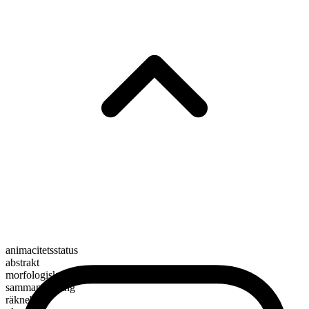
animacitetsstatus
abstrakt
morfologisk sammansättning
sammansättning
räknebart