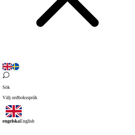
Sök
Välj ordboksspråk
engelska
English