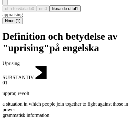
ofta förväxlade
0
rim
0
liknande uttal
1
appraising
Noun
(
1
)
Definition och betydelse av
"uprising"på engelska
Uprising
SUBSTANTIV
01
uppror
,
revolt
a situation in which people join together to fight against those in
power
grammatisk information