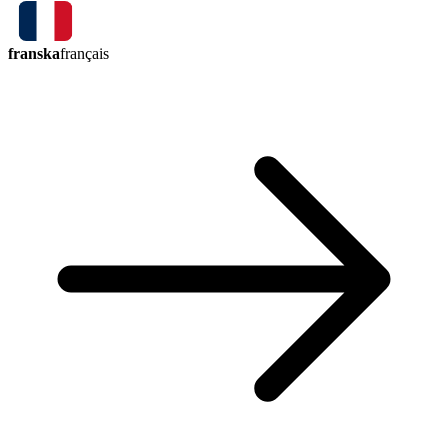
franska
français