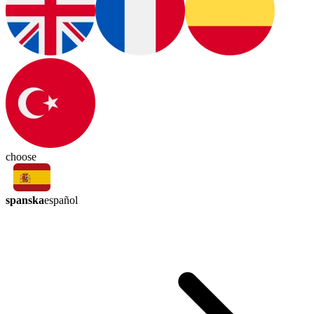
choose
spanska
español