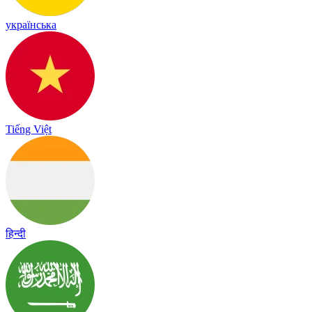
українська
Tiếng Việt
हिन्दी