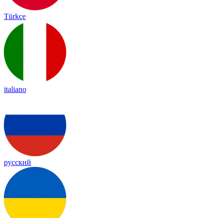
Türkçe
italiano
русский