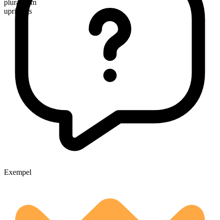
pluralform
uprisings
Exempel