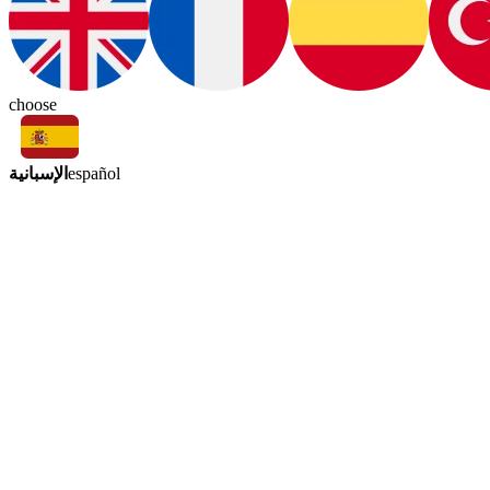
choose
الإسبانية
español