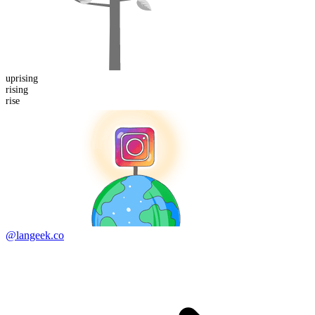
up
rising
rising
rise
@langeek.co