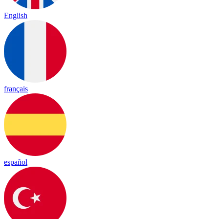
English
français
español