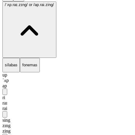
/ˈʌp.raɪ.zɪng/
or /ap.rai.zing/
sílabas
fonemas
up
ˈʌp
ap
ri
raɪ
rai
sing
zɪng
zing