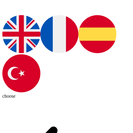
choose