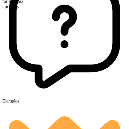
forma plural
uprisings
Ejemplos