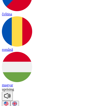
čeština
română
magyar
up
ri
sing