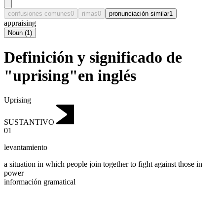
confusiones comunes
0
rimas
0
pronunciación similar
1
appraising
Noun
(
1
)
Definición y significado de
"uprising"en inglés
Uprising
SUSTANTIVO
01
levantamiento
a situation in which people join together to fight against those in
power
información gramatical