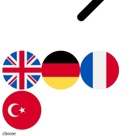
choose