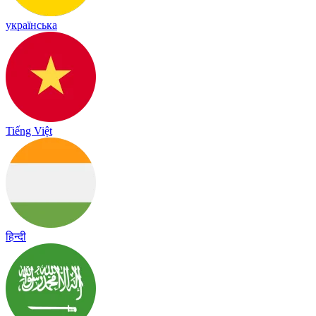
українська
Tiếng Việt
हिन्दी