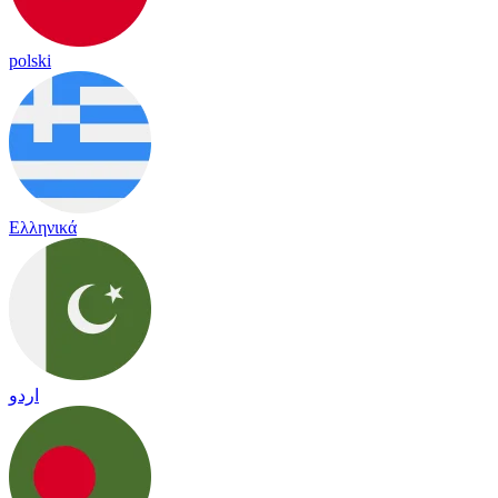
polski
Ελληνικά
اردو