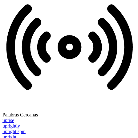
Palabras Cercanas
uprise
uprightly
upright spin
upright