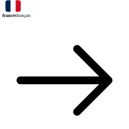
francés
français