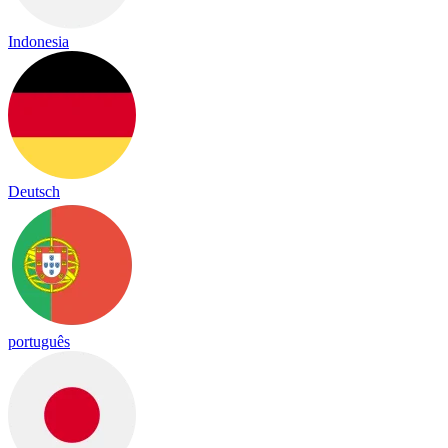
Indonesia
Deutsch
português