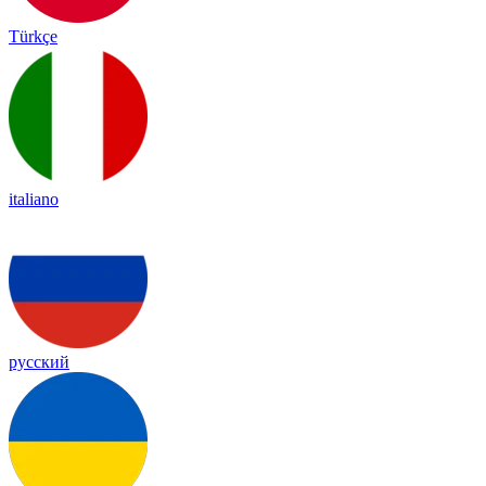
Türkçe
italiano
русский