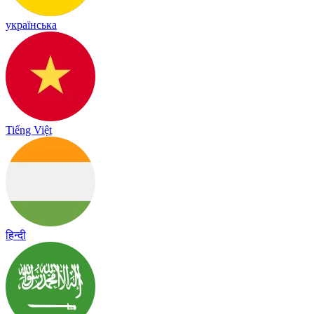
українська
Tiếng Việt
हिन्दी