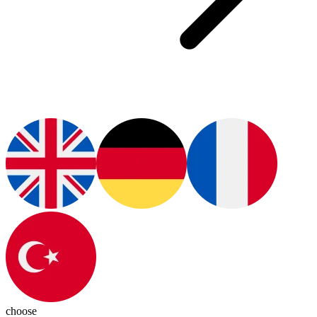
choose