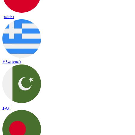
polski
Ελληνικά
اردو