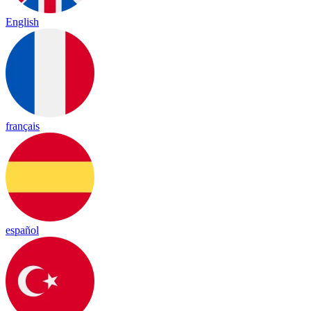
English
français
español