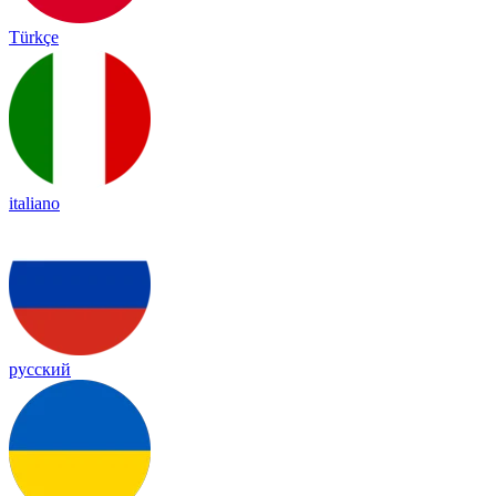
Türkçe
italiano
русский