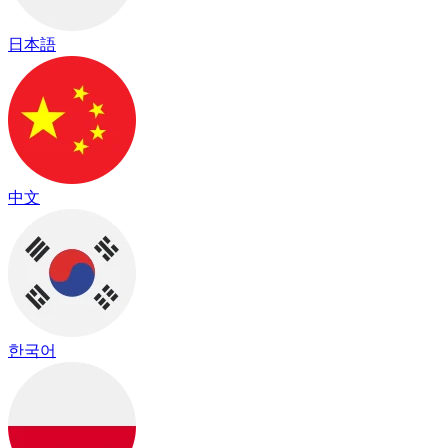
日本語
中文
한국어