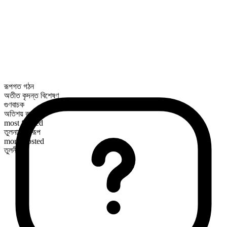
রূপগত গঠন
অতীত কৃদন্ত বিশেষণ
গুণবাচক
অতিশয় রূপ
most frosted
তুলনামূলক রূপ
more frosted
তুলনীয়