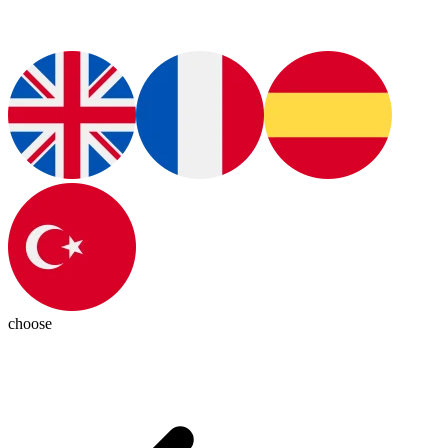
choose