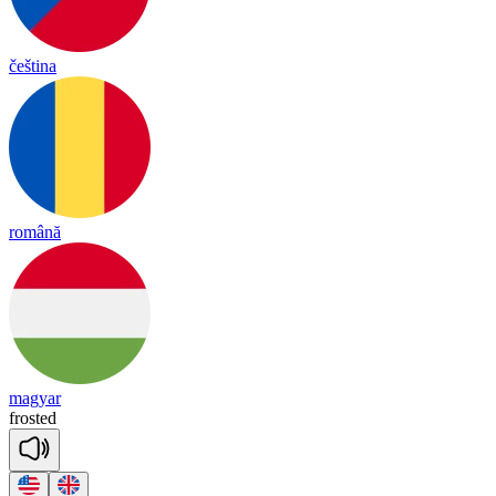
čeština
română
magyar
fros
ted