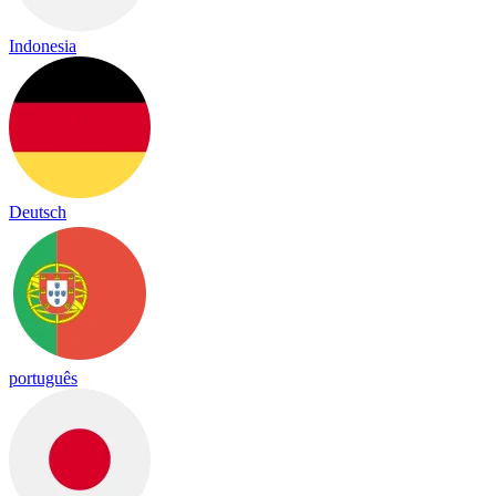
Indonesia
Deutsch
português