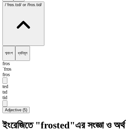
/ˈfrɒs.tɪd/
or /fros.tid/
শব্দাংশ
ধ্বনিমূল
fros
ˈfrɒs
fros
ted
tɪd
tid
Adjective
(
5
)
ইংরেজিতে "frosted"এর সংজ্ঞা ও অর্থ