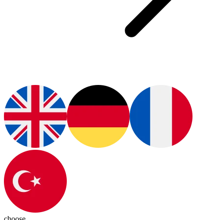
choose