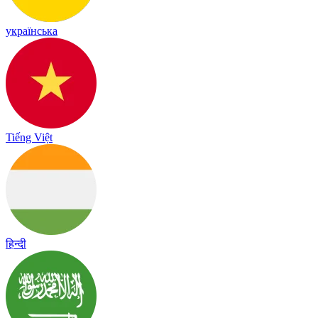
українська
Tiếng Việt
हिन्दी