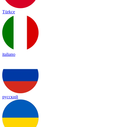
Türkçe
italiano
русский