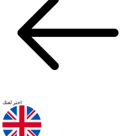
اختر لغتك