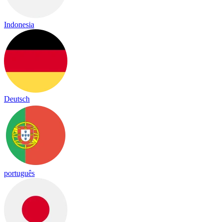
Indonesia
Deutsch
português