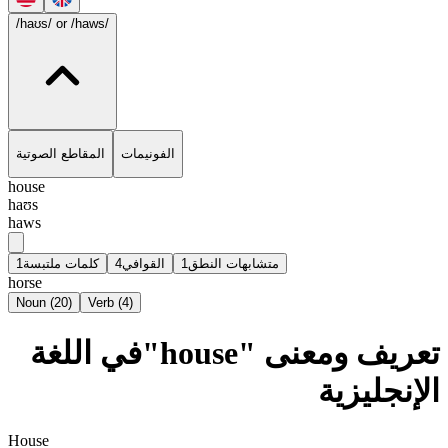
/haʊs/
or /haws/
الفونيمات
المقاطع الصوتية
house
haʊs
haws
1
كلمات ملتبسة
4
القوافي
1
متشابهات النطق
horse
Noun
(
20
)
Verb
(
4
)
تعريف ومعنى "house"في اللغة
الإنجليزية
House