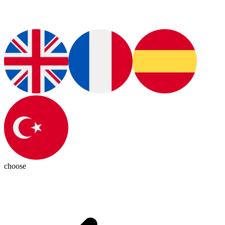
choose