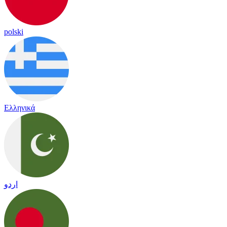
polski
Ελληνικά
اردو