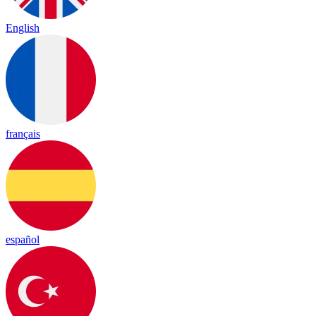
English
français
español