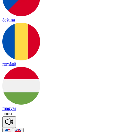
čeština
română
magyar
house