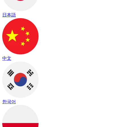
日本語
中文
한국어