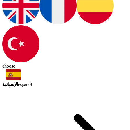
choose
الإسبانية
español