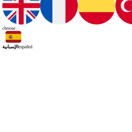
choose
الإسبانية
español