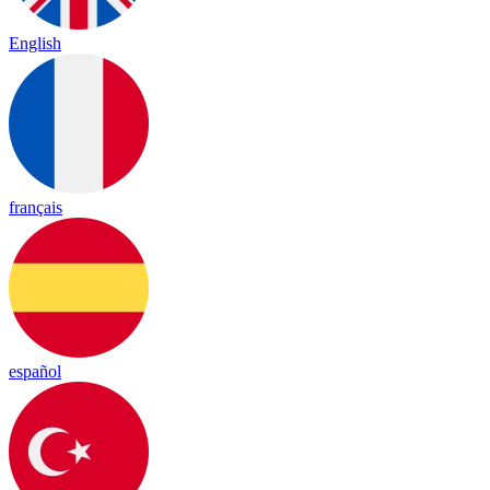
English
français
español