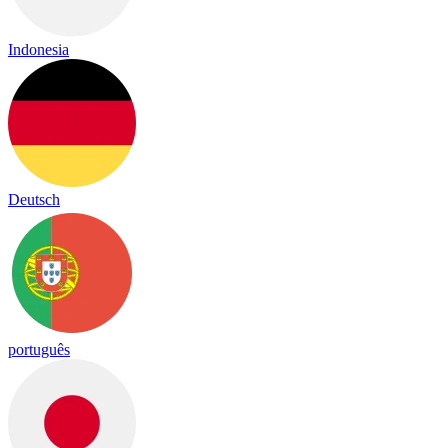
Indonesia
Deutsch
português