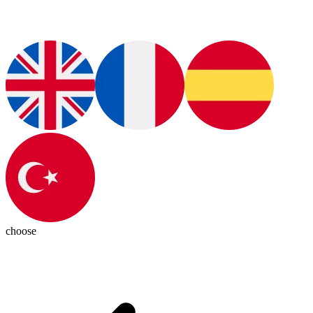
choose