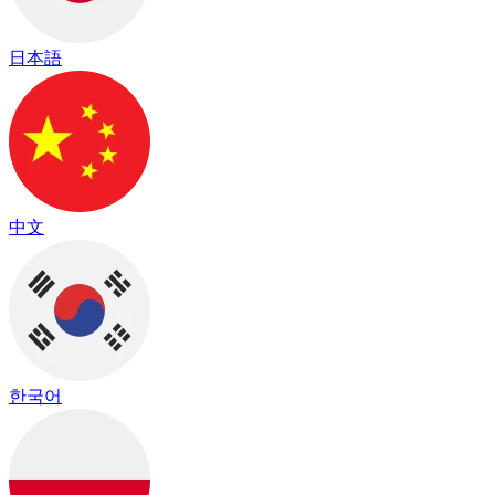
日本語
中文
한국어