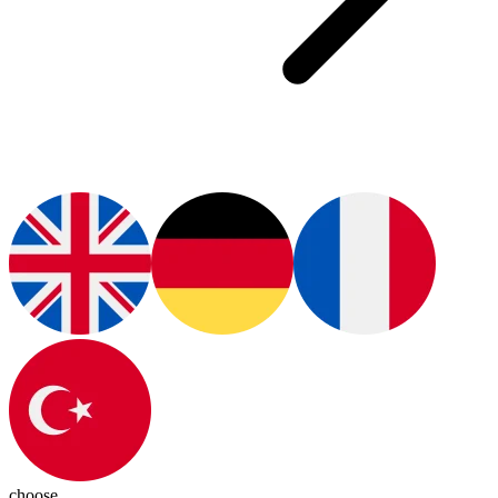
choose