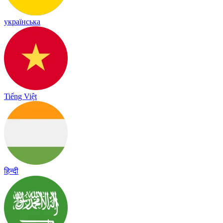
українська
Tiếng Việt
हिन्दी