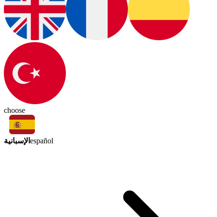
choose
الإسبانية
español