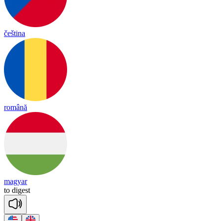
čeština
română
magyar
to
di
gest