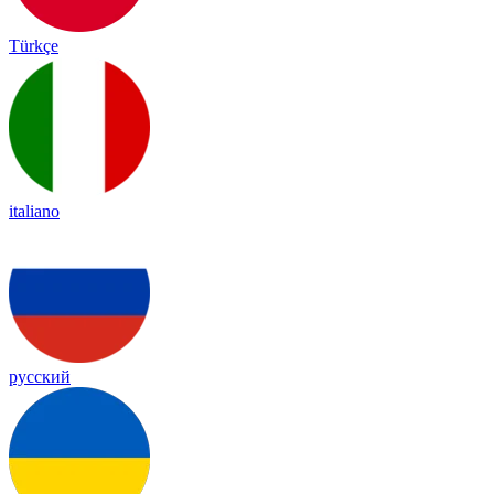
Türkçe
italiano
русский