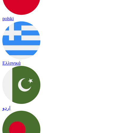
polski
Ελληνικά
اردو